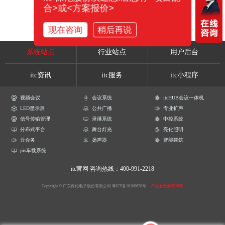
合>或<方案报价>
现在咨询
稍后再说
系统站点
行业站点
用户后台
itc资讯
itc服务
itc小程序
视频会议
会议系统
itcHUB会议一体机
LED显示屏
公共广播
专业扩声
信号传输管理
录播系统
中控系统
分布式平台
舞台灯光
亮化照明
云会务
扬声器
智能建筑
pis车载系统
itc官网
咨询热线：400-991-2218
Copyright © 广东保伦电子股份有限公司
粤ICP备16106620号
产品参数解释声明