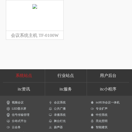
会议系统主机 TF-0100W
系统站点
行业站点
用户后台
itc资讯
itc服务
itc小程序
视频会议
会议系统
itcHUB会议一体机
LED显示屏
公共广播
专业扩声
信号传输管理
录播系统
中控系统
分布式平台
舞台灯光
亮化照明
云会务
扬声器
智能建筑