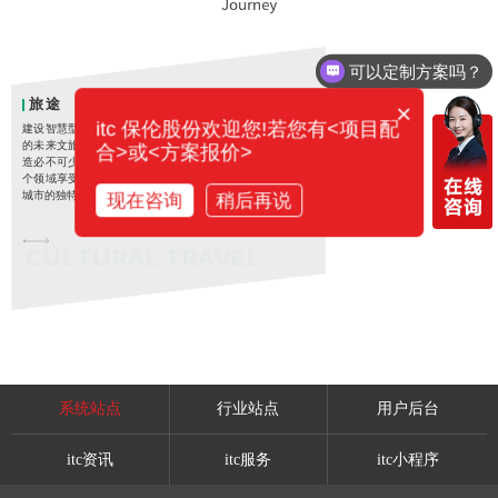
可以定制方案吗？
旅途
×
itc 保伦股份欢迎您!若您有<项目配
建设智慧型文旅新城，塑造独特魅力
的未来文旅城市，旅途出行的独特打
合>或<方案报价>
造必不可少，让游客在衣食住行等各
个领域享受极致体验，全面打造属于
城市的独特文旅标识。
现在咨询
稍后再说
系统站点
行业站点
用户后台
文旅机场、地铁、高铁、码头建设方案
itc资讯
itc服务
itc小程序
点击了解详情