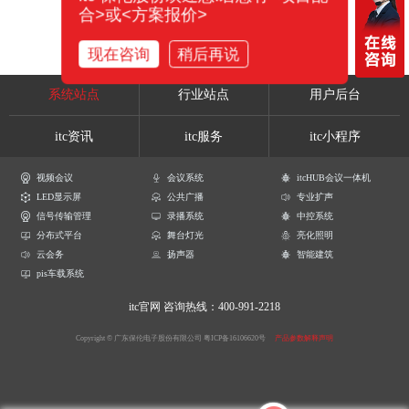
合>或<方案报价>
现在咨询
稍后再说
系统站点
行业站点
用户后台
itc资讯
itc服务
itc小程序
视频会议
会议系统
itcHUB会议一体机
LED显示屏
公共广播
专业扩声
信号传输管理
录播系统
中控系统
分布式平台
舞台灯光
亮化照明
云会务
扬声器
智能建筑
pis车载系统
itc官网
咨询热线：400-991-2218
Copyright © 广东保伦电子股份有限公司
粤ICP备16106620号
产品参数解释声明