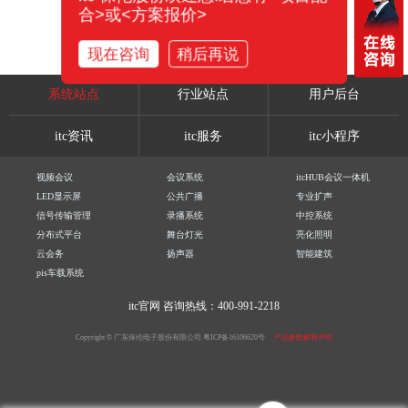
合>或<方案报价>
现在咨询
稍后再说
系统站点
行业站点
用户后台
itc资讯
itc服务
itc小程序
视频会议
会议系统
itcHUB会议一体机
LED显示屏
公共广播
专业扩声
信号传输管理
录播系统
中控系统
分布式平台
舞台灯光
亮化照明
云会务
扬声器
智能建筑
pis车载系统
itc官网
咨询热线：400-991-2218
Copyright © 广东保伦电子股份有限公司
粤ICP备16106620号
产品参数解释声明