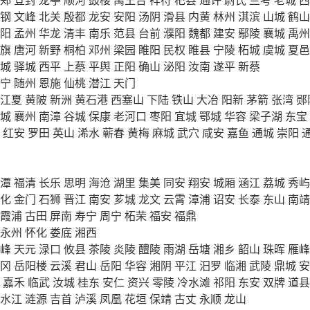
钢
文峰
北关
殷都
龙安
安阳
汤阴
滑县
内黄
林州
淇滨
山城
鹤山
阳
孟州
华龙
清丰
南乐
范县
台前
濮阳
魏都
建安
鄢陵
襄城
禹州
旗
唐河
新野
桐柏
邓州
梁园
睢阳
民权
睢县
宁陵
柘城
虞城
夏邑
城
驿城
西平
上蔡
平舆
正阳
确山
泌阳
汝南
遂平
新蔡
宁
随州
恩施
仙桃
潜江
天门
江夏
黄陂
新洲
黄石港
西塞山
下陆
铁山
大冶
阳新
茅箭
张湾
郧
城
襄州
南漳
谷城
保康
老河口
枣阳
宜城
鄂城
华容
梁子湖
东宝
红安
罗田
英山
浠水
蕲春
黄梅
麻城
武穴
咸安
嘉鱼
通城
崇阳
潭
福清
长乐
思明
海沧
湖里
集美
同安
翔安
城厢
涵江
荔城
秀屿
化
金门
石狮
晋江
南安
芗城
龙文
云霄
漳浦
诏安
长泰
东山
南靖
霞浦
古田
屏南
寿宁
周宁
柘荣
福安
福鼎
永州
怀化
娄底
湘西
峰
天元
渌口
攸县
茶陵
炎陵
醴陵
雨湖
岳塘
湘乡
韶山
珠晖
雁峰
冈
岳阳楼
云溪
君山
岳阳
华容
湘阴
平江
汨罗
临湘
武陵
鼎城
安
嘉禾
临武
汝城
桂东
安仁
资兴
零陵
冷水滩
祁阳
东安
双牌
道县
水江
涟源
吉首
泸溪
凤凰
花垣
保靖
古丈
永顺
龙山