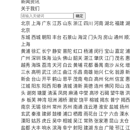
新闻资讯
关于我们
确定
北京
上海
广东
江苏
山东
浙江
四川
河南
湖北
福建
湖
北京
东城
西城
朝阳
丰台
石景山
海淀
门头沟
房山
通州
顺
上海
黄浦
徐汇
长宁
静安
普陀
虹口
杨浦
闵行
宝山
嘉定
浦
广州
深圳
珠海
汕头
佛山
韶关
湛江
肇庆
江门
茂名
惠
越秀
海珠
荔湾
天河
白云
黄埔
花都
番禺
南沙
从化
增
三水
高明
武江
浈江
曲江
乐昌
南雄
始兴
仁化
翁源
新
新会
台山
开平
鹤山
恩平
茂南
电白
高州
化州
信宜
惠
江城
阳东
阳西
阳春
清城
清新
英德
连州
佛冈
阳山
连
头
谢岗
塘厦
清溪
凤岗
麻涌
中堂
高埗
石碣
望牛墩
洪
乡
板芙
神湾
坦洲
湘桥
潮安
饶平
榕城
揭东
普宁
揭西
南京
无锡
徐州
常州
苏州
南通
连云港
淮安
盐城
扬州
玄武
秦淮
建邺
鼓楼
浦口
栖霞
雨花台
江宁
六合
溧水
溧阳
姑苏
虎丘
吴中
相城
吴江
常熟
张家港
昆山
太仓
盐都
大丰
响水
滨海
阜宁
射阳
建湖
东台
广陵
邗江
江