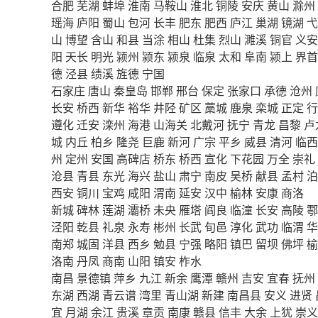
合肥
芜湖
蚌埠
淮南
马鞍山
淮北
铜陵
安庆
黄山
滁州
瑶海
庐阳
蜀山
包河
长丰
肥东
肥西
庐江
巢湖
镜湖
弋
山
博望
含山
和县
当涂
相山
杜集
烈山
濉溪
铜官
义安
阳
天长
明光
颍州
颍东
颍泉
临泉
太和
阜南
颍上
界首
德
泾县
绩溪
旌德
宁国
石家庄
唐山
秦皇岛
邯郸
邢台
保定
张家口
承德
沧州
长安
桥西
新华
裕华
井陉
矿区
藁城
鹿泉
栾城
正定
行
遵化
迁安
滦州
海港
山海关
北戴河
抚宁
青龙
昌黎
卢
城
内丘
柏乡
隆尧
巨鹿
新河
广宗
平乡
威县
清河
临西
州
定州
安国
高碑店
桥东
桥西
宣化
下花园
万全
崇礼
沧县
青县
东光
海兴
盐山
肃宁
南皮
吴桥
献县
孟村
泊
西安
铜川
宝鸡
咸阳
渭南
延安
汉中
榆林
安康
商洛
新城
碑林
莲湖
灞桥
未央
雁塔
阎良
临潼
长安
高陵
鄠
泾阳
乾县
礼泉
永寿
彬州
长武
旬邑
淳化
武功
临渭
华
南郑
城固
洋县
西乡
勉县
宁强
略阳
镇巴
留坝
佛坪
榆
洛南
丹凤
商南
山阳
镇安
柞水
南昌
景德镇
萍乡
九江
新余
鹰潭
赣州
吉安
宜春
抚州
东湖
西湖
青云谱
湾里
青山湖
新建
南昌县
安义
进贤
宜
月湖
余江
贵溪
章贡
南康
赣县
信丰
大余
上犹
崇义