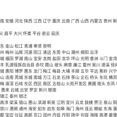
南
安徽
河北
陕西
江西
辽宁
重庆
云南
广西
山西
内蒙古
贵州
新
义
昌平
大兴
怀柔
平谷
密云
延庆
东
金山
松江
青浦
奉贤
崇明
州
梅州
汕尾
河源
阳江
清远
东莞
中山
潮州
揭阳
云浮
城
福田
罗湖
南山
宝安
龙岗
盐田
龙华
坪山
光明
香洲
斗门
金湾
丰
乳源瑶族自治县
赤坎
霞山
坡头
麻章
廉江
雷州
吴川
遂溪
徐
城
惠阳
博罗
惠东
龙门
梅江
梅县
大埔
丰顺
五华
平远
蕉岭
兴宁
山
连南
莞城
东城
南城
万江
石龙
石排
茶山
企石
桥头
东坑
横沥
梅
道滘
石岐
东区
西区
南区
五桂山
火炬开发区
黄圃
南头
东凤
惠来
云城
云安
罗定
新兴
郁南
镇江
泰州
宿迁
高淳
梁溪
锡山
惠山
滨湖
新吴
江阴
宜兴
云龙
鼓楼
贾汪
泉山
铜
崇川
港闸
通州
海安
如东
启东
如皋
海门
海州
连云
赣榆
东海
灌
都
宝应
仪征
高邮
京口
润州
丹徒
丹阳
扬中
句容
海陵
高港
姜堰