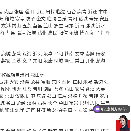
度
莱西
张店
淄川
博山
周村
临淄
桓台
高青
沂源
市中
阳
潍城
寒亭
坊子
奎文
临朐
昌乐
青州
诸城
寿光
安丘
东港
岚山
五莲
莒县
兰山
罗庄
河东
沂南
郯城
沂水
谷
莘县
临清
滨城
沾化
惠民
阳信
无棣
博兴
邹平
牡丹
鹿城
龙湾
瓯海
洞头
永嘉
平阳
苍南
文成
泰顺
瑞安
磐安
兰溪
义乌
东阳
永康
柯城
衢江
常山
开化
龙游
甘孜藏族自治州
凉山彝
贡井
大安
沿滩
荣县
富顺
东区
西区
仁和
米易
盐边
江
昭化
朝天
旺苍
青川
剑阁
苍溪
船山
安居
蓬溪
大英
安
营山
仪陇
阆中
东坡
彭山
仁寿
洪雅
丹棱
青神
翠屏
城
名山
荥经
汉源
石棉
天全
芦山
宝兴
巴州
恩阳
平昌
龙
雅江
道孚
炉霍
甘孜
新龙
德格
白玉
石渠
色达
理塘
可以定制方案吗？
你们电话多少
工
瀍河
涧西
洛龙
孟津
新安
栾川
嵩县
汝阳
宜阳
洛宁