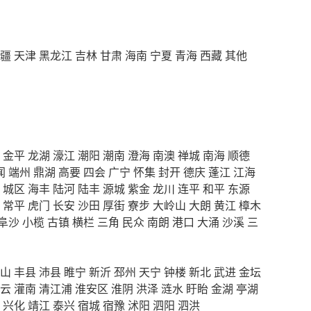
疆
天津
黑龙江
吉林
甘肃
海南
宁夏
青海
西藏
其他
金平
龙湖
濠江
潮阳
潮南
澄海
南澳
禅城
南海
顺德
闻
端州
鼎湖
高要
四会
广宁
怀集
封开
德庆
蓬江
江海
城区
海丰
陆河
陆丰
源城
紫金
龙川
连平
和平
东源
常平
虎门
长安
沙田
厚街
寮步
大岭山
大朗
黄江
樟木
阜沙
小榄
古镇
横栏
三角
民众
南朗
港口
大涌
沙溪
三
山
丰县
沛县
睢宁
新沂
邳州
天宁
钟楼
新北
武进
金坛
云
灌南
清江浦
淮安区
淮阴
洪泽
涟水
盱眙
金湖
亭湖
兴化
靖江
泰兴
宿城
宿豫
沭阳
泗阳
泗洪