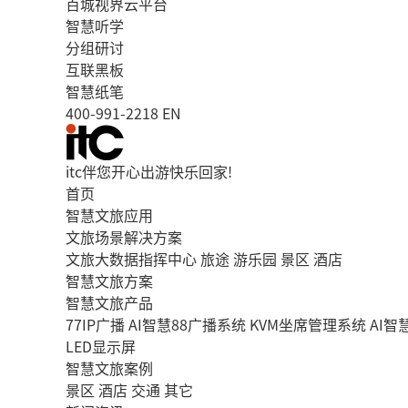
百城视界云平台
智慧听学
分组研讨
互联黑板
智慧纸笔
400-991-2218
EN
itc伴您开心出游快乐回家!
首页
智慧文旅应用
文旅场景解决方案
文旅大数据指挥中心
旅途
游乐园
景区
酒店
智慧文旅方案
智慧文旅产品
77IP广播
AI智慧88广播系统
KVM坐席管理系统
AI
LED显示屏
智慧文旅案例
景区
酒店
交通
其它