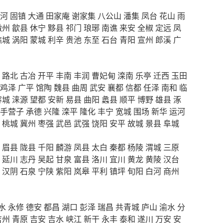
河
固镇
大通
田家庵
谢家集
八公山
潘集
凤台
花山
雨
徽州
歙县
休宁
黟县
祁门
琅琊
南谯
来安
全椒
定远
凤
谯城
涡阳
蒙城
利辛
贵池
东至
石台
青阳
宣州
郎溪
广
路北
古冶
开平
丰南
丰润
曹妃甸
滦南
乐亭
迁西
玉田
鸡泽
广平
馆陶
魏县
曲周
武安
襄都
信都
任泽
南和
临
容城
涞源
望都
安新
易县
曲阳
蠡县
顺平
博野
雄县
涿
手营子
承德
兴隆
滦平
隆化
丰宁
宽城
围场
新华
运河
桃城
冀州
枣强
武邑
武强
饶阳
安平
故城
景县
阜城
眉县
陇县
千阳
麟游
凤县
太白
秦都
杨陵
渭城
三原
延川
志丹
吴起
甘泉
富县
洛川
宜川
黄龙
黄陵
汉台
汉阴
石泉
宁陕
紫阳
岚皋
平利
镇坪
旬阳
白河
商州
水
永修
德安
都昌
湖口
彭泽
瑞昌
共青城
庐山
渝水
分
吉州
青原
吉安
吉水
峡江
新干
永丰
泰和
遂川
万安
安