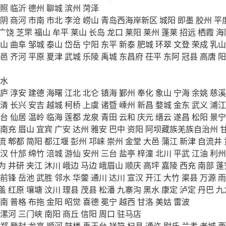
照
临沂
德州
聊城
滨州
菏泽
阴
商河
市南
市北
李沧
崂山
青岛西海岸新区
城阳
即墨
胶州
平
广饶
芝罘
福山
牟平
莱山
长岛
龙口
莱阳
莱州
蓬莱
招远
栖霞
海
山
曲阜
邹城
泰山
岱岳
宁阳
东平
新泰
肥城
环翠
文登
荣成
乳山
邑
齐河
平原
夏津
武城
乐陵
禹城
东昌府
茌平
东阿
冠县
高唐
阳
水
庐
淳安
建德
海曙
江北
北仑
镇海
鄞州
奉化
象山
宁海
余姚
慈溪
清
长兴
安吉
越城
柯桥
上虞
诸暨
嵊州
新昌
婺城
金东
武义
浦江
台
仙居
温岭
临海
莲都
龙泉
青田
云和
庆元
缙云
遂昌
松阳
景宁
南充
眉山
宜宾
广安
达州
雅安
巴中
资阳
阿坝藏族羌族自治州
流
郫都
简阳
都江堰
彭州
邛崃
崇州
金堂
大邑
蒲江
新津
自流井
汉
什邡
绵竹
涪城
游仙
安州
三台
盐亭
梓潼
北川
平武
江油
利州
为
井研
夹江
沐川
峨边
马边
峨眉山
顺庆
高坪
嘉陵
西充
南部
蓬
前锋
岳池
武胜
邻水
华蓥
通川
达川
宣汉
开江
大竹
渠县
万源
雨
盖
红原
壤塘
汶川
理县
茂县
松潘
九寨沟
黑水
康定
泸定
丹巴
九
南
普格
布拖
金阳
昭觉
喜德
冕宁
越西
甘洛
美姑
雷波
漯河
三门峡
南阳
商丘
信阳
周口
驻马店
郑
登封
龙亭
顺河
鼓楼
禹王台
祥符
杞县
通许
尉氏
兰考
老城
西