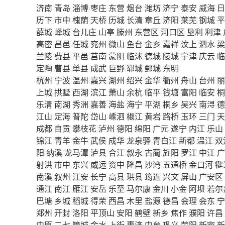
济南
青岛
淄博
枣庄
东营
烟台
潍坊
济宁
泰安
威海
日
历下
市中
槐荫
天桥
历城
长清
章丘
济阳
莱芜
钢城
平
薛城
峄城
台儿庄
山亭
滕州
东营区
河口区
垦利
利津
高密
昌邑
任城
兖州
微山
鱼台
金乡
嘉祥
汶上
泗水
梁
兰陵
费县
平邑
莒南
蒙阴
临沭
德城
陵城
宁津
庆云
临
定陶
曹县
单县
成武
巨野
郓城
鄄城
东明
杭州
宁波
温州
嘉兴
湖州
绍兴
金华
衢州
舟山
台州
丽
上城
拱墅
西湖
滨江
萧山
余杭
临平
钱塘
富阳
临安
桐
乐清
南湖
秀洲
嘉善
海盐
海宁
平湖
桐乡
吴兴
南浔
德
江山
定海
普陀
岱山
嵊泗
椒江
黄岩
路桥
玉环
三门
天
成都
自贡
攀枝花
泸州
德阳
绵阳
广元
遂宁
内江
乐山
锦江
青羊
金牛
武侯
成华
龙泉驿
青白江
新都
温江
双
阳
纳溪
龙马潭
泸县
合江
叙永
古蔺
旌阳
罗江
中江
广
射洪
市中
东兴
威远
资中
隆昌
沙湾
五通桥
金口河
犍
南溪
叙州
江安
长宁
高县
珙县
筠连
兴文
屏山
广安区
通江
南江
雁江
安岳
乐至
马尔康
金川
小金
阿坝
若尔
巴塘
乡城
稻城
得荣
西昌
木里
盐源
德昌
会理
会东
宁
郑州
开封
洛阳
平顶山
安阳
鹤壁
新乡
焦作
濮阳
许昌
中原
二七
管城
金水
上街
惠济
中牟
巩义
荥阳
新密
新