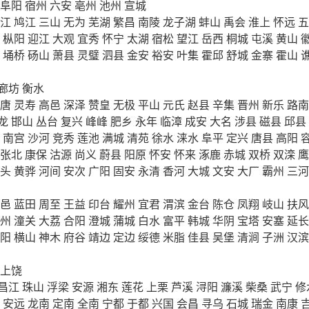
阜阳
宿州
六安
亳州
池州
宣城
江
鸠江
三山
无为
芜湖
繁昌
南陵
龙子湖
蚌山
禹会
淮上
怀远
五
枞阳
迎江
大观
宜秀
怀宁
太湖
宿松
望江
岳西
桐城
屯溪
黄山
埇桥
砀山
萧县
灵璧
泗县
金安
裕安
叶集
霍邱
舒城
金寨
霍山
廊坊
衡水
唐
灵寿
高邑
深泽
赞皇
无极
平山
元氏
赵县
辛集
晋州
新乐
路南
龙
邯山
丛台
复兴
峰峰
肥乡
永年
临漳
成安
大名
涉县
磁县
邱县
南宫
沙河
竞秀
莲池
满城
清苑
徐水
涞水
阜平
定兴
唐县
高阳
张北
康保
沽源
尚义
蔚县
阳原
怀安
怀来
涿鹿
赤城
双桥
双滦
鹰
头
黄骅
河间
安次
广阳
固安
永清
香河
大城
文安
大厂
霸州
三河
邑
蓝田
周至
王益
印台
耀州
宜君
渭滨
金台
陈仓
凤翔
岐山
扶风
州
潼关
大荔
合阳
澄城
蒲城
白水
富平
韩城
华阴
宝塔
安塞
延长
阳
横山
神木
府谷
靖边
定边
绥德
米脂
佳县
吴堡
清涧
子洲
汉滨
上饶
昌江
珠山
浮梁
安源
湘东
莲花
上栗
芦溪
浔阳
濂溪
柴桑
武宁
修
安远
龙南
定南
全南
宁都
于都
兴国
会昌
寻乌
石城
瑞金
南康