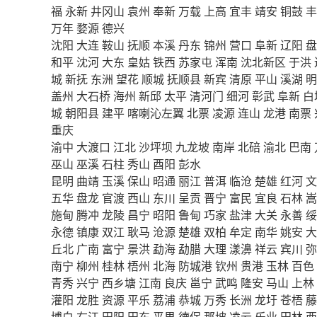
福
永新
井冈山
袁州
奉新
万载
上高
宜丰
靖安
铜鼓
丰
万年
婺源
德兴
沈阳
大连
鞍山
抚顺
本溪
丹东
锦州
营口
阜新
辽阳
盘
和平
沈河
大东
皇姑
铁西
苏家屯
浑南
沈北新区
于洪
城
新抚
东洲
望花
顺城
抚顺县
新宾
清原
平山
溪湖
明
盖州
大石桥
海州
新邱
太平
清河门
细河
彰武
阜新
白
城
朝阳县
建平
喀喇沁左翼
北票
凌源
连山
龙港
南票
重庆
渝中
大渡口
江北
沙坪坝
九龙坡
南岸
北碚
渝北
巴南
巫山
巫溪
石柱
秀山
酉阳
彭水
昆明
曲靖
玉溪
保山
昭通
丽江
普洱
临沧
楚雄
红河
文
五华
盘龙
官渡
西山
东川
呈贡
晋宁
富民
宜良
石林
嵩
施甸
腾冲
龙陵
昌宁
昭阳
鲁甸
巧家
盐津
大关
永善
绥
永德
镇康
双江
耿马
沧源
楚雄
双柏
牟定
南华
姚安
大
丘北
广南
富宁
景洪
勐海
勐腊
大理
漾濞
祥云
宾川
弥
南宁
柳州
桂林
梧州
北海
防城港
钦州
贵港
玉林
百色
青秀
兴宁
西乡塘
江南
良庆
邕宁
武鸣
隆安
马山
上林
灌阳
龙胜
资源
平乐
荔浦
恭城
万秀
长洲
龙圩
苍梧
藤
博白
右江
田阳
田东
平果
德保
那坡
凌云
乐业
田林
西