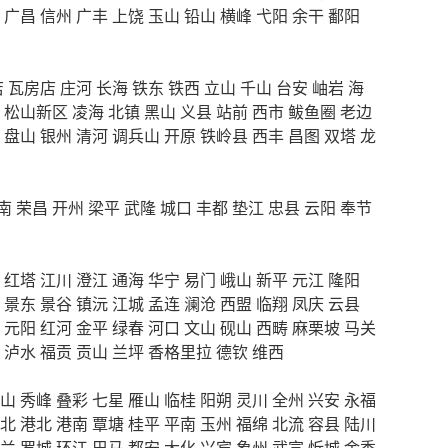
广昌
信州
广丰
上饶
玉山
铅山
横峰
弋阳
余干
鄱阳
店
瓦房店
庄河
长海
铁东
铁西
立山
千山
台安
岫岩
海
松山新区
凌海
北镇
黑山
义县
站前
西市
鲅鱼圈
老边
盘山
银州
清河
调兵山
开原
铁岭县
西丰
昌图
双塔
龙
南
荣昌
开州
梁平
武隆
城口
丰都
垫江
忠县
云阳
奉节
红塔
江川
澄江
通海
华宁
易门
峨山
新平
元江
隆阳
景东
景谷
镇沅
江城
孟连
澜沧
西盟
临翔
凤庆
云县
元阳
红河
金平
绿春
河口
文山
砚山
西畴
麻栗坡
马关
泸水
福贡
贡山
兰坪
香格里拉
德钦
维西
山
秀峰
叠彩
七星
雁山
临桂
阳朔
灵川
全州
兴安
永福
北
港北
港南
覃塘
桂平
平南
玉州
福绵
北流
容县
陆川
兰
罗城
环江
巴马
都安
大化
兴宾
象州
武宣
忻城
金秀