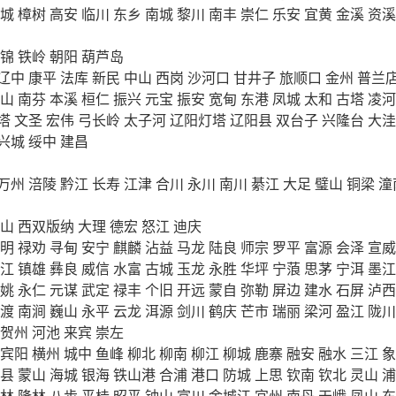
城
樟树
高安
临川
东乡
南城
黎川
南丰
崇仁
乐安
宜黄
金溪
资溪
锦
铁岭
朝阳
葫芦岛
辽中
康平
法库
新民
中山
西岗
沙河口
甘井子
旅顺口
金州
普兰
山
南芬
本溪
桓仁
振兴
元宝
振安
宽甸
东港
凤城
太和
古塔
凌河
塔
文圣
宏伟
弓长岭
太子河
辽阳灯塔
辽阳县
双台子
兴隆台
大洼
兴城
绥中
建昌
万州
涪陵
黔江
长寿
江津
合川
永川
南川
綦江
大足
璧山
铜梁
潼
山
西双版纳
大理
德宏
怒江
迪庆
明
禄劝
寻甸
安宁
麒麟
沾益
马龙
陆良
师宗
罗平
富源
会泽
宣威
江
镇雄
彝良
威信
水富
古城
玉龙
永胜
华坪
宁蒗
思茅
宁洱
墨江
姚
永仁
元谋
武定
禄丰
个旧
开远
蒙自
弥勒
屏边
建水
石屏
泸西
渡
南涧
巍山
永平
云龙
洱源
剑川
鹤庆
芒市
瑞丽
梁河
盈江
陇川
贺州
河池
来宾
崇左
宾阳
横州
城中
鱼峰
柳北
柳南
柳江
柳城
鹿寨
融安
融水
三江
象
县
蒙山
海城
银海
铁山港
合浦
港口
防城
上思
钦南
钦北
灵山
浦
林
隆林
八步
平桂
昭平
钟山
富川
金城江
宜州
南丹
天峨
凤山
东