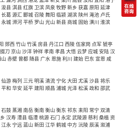
浚县
淇县
红旗
卫滨
凤泉
牧野
新乡
获嘉
原阳
延津
长葛
源汇
郾城
召陵
舞阳
临颍
湖滨
陕州
渑池
卢氏
永城
浉河
平桥
罗山
光山
新县
商城
固始
潢川
淮滨
阳
郧西
竹山
竹溪
房县
丹江口
西陵
伍家岗
点军
猇亭
掇刀
京山
沙洋
钟祥
孝南
孝昌
大悟
云梦
应城
安陆
汉
通山
赤壁
曾都
随县
广水
恩施
利川
建始
巴东
宣恩
咸
仙游
梅列
三元
明溪
清流
宁化
大田
尤溪
沙县
将乐
平和
华安
延平
建阳
顺昌
浦城
光泽
松溪
政和
邵武
石鼓
蒸湘
南岳
衡南
衡山
衡东
祁东
耒阳
常宁
双清
乡
汉寿
澧县
临澧
桃源
石门
永定
武陵源
慈利
桑植
资
江永
宁远
蓝山
新田
江华
鹤城
中方
沅陵
辰溪
溆浦