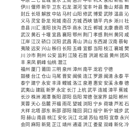
伊川
偃师
新华
卫东
石龙
湛河
宝丰
叶县
鲁山
郏县
舞
封丘
长垣
解放
中站
马村
山阳
修武
博爱
武陟
温县
沁
义马
灵宝
卧龙
宛城
南召
方城
西峡
镇平
内乡
淅川
社
息县
川汇
淮阳
扶沟
西华
商水
沈丘
郸城
太康
鹿邑
项
武汉
黄石
十堰
宜昌
襄阳
鄂州
荆门
孝感
荆州
黄冈
咸
江岸
江汉
硚口
汉阳
武昌
青山
洪山
东西湖
汉南
蔡甸
夷陵
远安
兴山
秭归
长阳
五峰
宜都
当阳
枝江
襄城
樊
川
沙市
荆州
公安
监利
江陵
石首
洪湖
松滋
黄州
团风
丰
来凤
鹤峰
仙桃
潜江
福州
厦门
莆田
三明
泉州
漳州
南平
龙岩
宁德
鼓楼
台江
仓山
马尾
晋安
闽侯
连江
罗源
闽清
永泰
平
泰宁
建宁
永安
丰泽
鲤城
洛江
泉港
惠安
安溪
永春
德
武夷山
建瓯
新罗
永定
长汀
上杭
武平
连城
漳平
蕉城
长沙
株洲
湘潭
衡阳
邵阳
岳阳
常德
张家界
益阳
郴州
芙蓉
天心
岳麓
开福
雨花
望城
浏阳
宁乡
荷塘
芦淞
石
大祥
北塔
邵东
新邵
邵阳
隆回
洞口
绥宁
新宁
城步
武
阳
赫山
南县
桃江
安化
沅江
北湖
苏仙
桂阳
宜章
永兴
会同
麻阳
新晃
芷江
靖州
通道
洪江
娄星
双峰
新化
冷