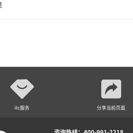
果
AI全数字会议系统
AI智慧无纸化会议系统
小间距LED显示屏
itc服务
分享当前页面
咨询热线：400-991-2218