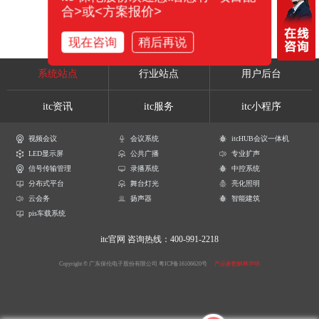
合>或<方案报价>
现在咨询
稍后再说
系统站点
行业站点
用户后台
itc资讯
itc服务
itc小程序
视频会议
会议系统
itcHUB会议一体机
LED显示屏
公共广播
专业扩声
信号传输管理
录播系统
中控系统
分布式平台
舞台灯光
亮化照明
云会务
扬声器
智能建筑
pis车载系统
itc官网
咨询热线：400-991-2218
Copyright © 广东保伦电子股份有限公司
粤ICP备16106620号
产品参数解释声明