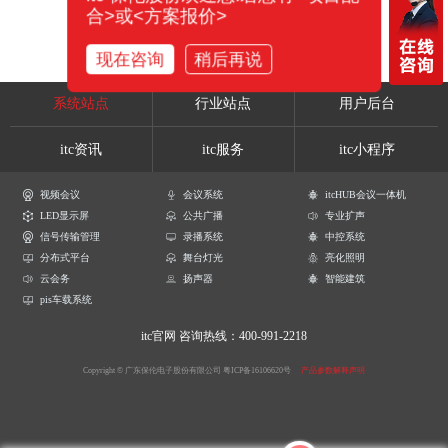
合>或<方案报价>
现在咨询
稍后再说
系统站点
行业站点
用户后台
itc资讯
itc服务
itc小程序
视频会议
会议系统
itcHUB会议一体机
LED显示屏
公共广播
专业扩声
信号传输管理
录播系统
中控系统
分布式平台
舞台灯光
亮化照明
云会务
扬声器
智能建筑
pis车载系统
itc官网
咨询热线：400-991-2218
Copyright © 广东保伦电子股份有限公司
粤ICP备16106620号
产品参数解释声明