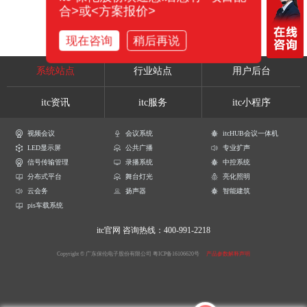
合>或<方案报价>
现在咨询
稍后再说
系统站点
行业站点
用户后台
itc资讯
itc服务
itc小程序
视频会议
会议系统
itcHUB会议一体机
LED显示屏
公共广播
专业扩声
信号传输管理
录播系统
中控系统
分布式平台
舞台灯光
亮化照明
云会务
扬声器
智能建筑
pis车载系统
itc官网
咨询热线：400-991-2218
Copyright © 广东保伦电子股份有限公司
粤ICP备16106620号
产品参数解释声明