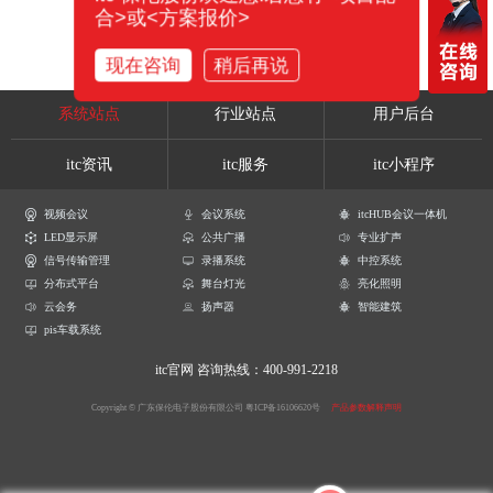
合>或<方案报价>
现在咨询
稍后再说
系统站点
行业站点
用户后台
itc资讯
itc服务
itc小程序
视频会议
会议系统
itcHUB会议一体机
LED显示屏
公共广播
专业扩声
信号传输管理
录播系统
中控系统
分布式平台
舞台灯光
亮化照明
云会务
扬声器
智能建筑
pis车载系统
itc官网
咨询热线：400-991-2218
Copyright © 广东保伦电子股份有限公司
粤ICP备16106620号
产品参数解释声明