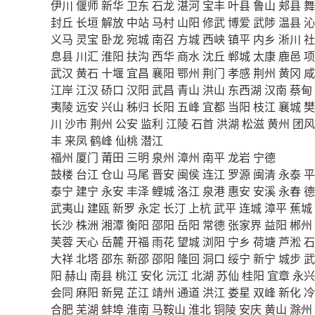
伊川
偃师
新华
卫东
石龙
湛河
宝丰
叶县
鲁山
郏县
舞
封丘
长垣
解放
中站
马村
山阳
修武
博爱
武陟
温县
沁
义马
灵宝
卧龙
宛城
南召
方城
西峡
镇平
内乡
淅川
社
息县
川汇
淮阳
扶沟
西华
商水
沈丘
郸城
太康
鹿邑
项
武汉
黄石
十堰
宜昌
襄阳
鄂州
荆门
孝感
荆州
黄冈
咸
江岸
江汉
硚口
汉阳
武昌
青山
洪山
东西湖
汉南
蔡甸
夷陵
远安
兴山
秭归
长阳
五峰
宜都
当阳
枝江
襄城
樊
川
沙市
荆州
公安
监利
江陵
石首
洪湖
松滋
黄州
团风
丰
来凤
鹤峰
仙桃
潜江
福州
厦门
莆田
三明
泉州
漳州
南平
龙岩
宁德
鼓楼
台江
仓山
马尾
晋安
闽侯
连江
罗源
闽清
永泰
平
泰宁
建宁
永安
丰泽
鲤城
洛江
泉港
惠安
安溪
永春
德
武夷山
建瓯
新罗
永定
长汀
上杭
武平
连城
漳平
蕉城
长沙
株洲
湘潭
衡阳
邵阳
岳阳
常德
张家界
益阳
郴州
芙蓉
天心
岳麓
开福
雨花
望城
浏阳
宁乡
荷塘
芦淞
石
大祥
北塔
邵东
新邵
邵阳
隆回
洞口
绥宁
新宁
城步
武
阳
赫山
南县
桃江
安化
沅江
北湖
苏仙
桂阳
宜章
永兴
会同
麻阳
新晃
芷江
靖州
通道
洪江
娄星
双峰
新化
冷
合肥
芜湖
蚌埠
淮南
马鞍山
淮北
铜陵
安庆
黄山
滁州