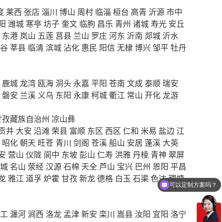
度
莱西
张店
淄川
博山
周村
临淄
桓台
高青
沂源
市中
阳
潍城
寒亭
坊子
奎文
临朐
昌乐
青州
诸城
寿光
安丘
东港
岚山
五莲
莒县
兰山
罗庄
河东
沂南
郯城
沂水
谷
莘县
临清
滨城
沾化
惠民
阳信
无棣
博兴
邹平
牡丹
鹿城
龙湾
瓯海
洞头
永嘉
平阳
苍南
文成
泰顺
瑞安
磐安
兰溪
义乌
东阳
永康
柯城
衢江
常山
开化
龙游
甘孜藏族自治州
凉山彝
贡井
大安
沿滩
荣县
富顺
东区
西区
仁和
米易
盐边
江
昭化
朝天
旺苍
青川
剑阁
苍溪
船山
安居
蓬溪
大英
安
营山
仪陇
阆中
东坡
彭山
仁寿
洪雅
丹棱
青神
翠屏
城
名山
荥经
汉源
石棉
天全
芦山
宝兴
巴州
恩阳
平昌
龙
雅江
道孚
炉霍
甘孜
新龙
德格
白玉
石渠
色达
理塘
可以定制方案吗？
你们电话多少
工
瀍河
涧西
洛龙
孟津
新安
栾川
嵩县
汝阳
宜阳
洛宁