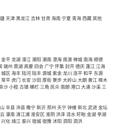
疆
天津
黑龙江
吉林
甘肃
海南
宁夏
青海
西藏
其他
金平
龙湖
濠江
潮阳
潮南
澄海
南澳
禅城
南海
顺德
闻
端州
鼎湖
高要
四会
广宁
怀集
封开
德庆
蓬江
江海
城区
海丰
陆河
陆丰
源城
紫金
龙川
连平
和平
东源
常平
虎门
长安
沙田
厚街
寮步
大岭山
大朗
黄江
樟木
阜沙
小榄
古镇
横栏
三角
民众
南朗
港口
大涌
沙溪
三
山
丰县
沛县
睢宁
新沂
邳州
天宁
钟楼
新北
武进
金坛
云
灌南
清江浦
淮安区
淮阴
洪泽
涟水
盱眙
金湖
亭湖
兴化
靖江
泰兴
宿城
宿豫
沭阳
泗阳
泗洪