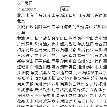
关于我们
确定
北京
上海
广东
江苏
山东
浙江
四川
河南
湖北
福建
湖
北京
东城
西城
朝阳
丰台
石景山
海淀
门头沟
房山
通州
顺
上海
黄浦
徐汇
长宁
静安
普陀
虹口
杨浦
闵行
宝山
嘉定
浦
广州
深圳
珠海
汕头
佛山
韶关
湛江
肇庆
江门
茂名
惠
越秀
海珠
荔湾
天河
白云
黄埔
花都
番禺
南沙
从化
增
三水
高明
武江
浈江
曲江
乐昌
南雄
始兴
仁化
翁源
新
新会
台山
开平
鹤山
恩平
茂南
电白
高州
化州
信宜
惠
江城
阳东
阳西
阳春
清城
清新
英德
连州
佛冈
阳山
连
头
谢岗
塘厦
清溪
凤岗
麻涌
中堂
高埗
石碣
望牛墩
洪
乡
板芙
神湾
坦洲
湘桥
潮安
饶平
榕城
揭东
普宁
揭西
南京
无锡
徐州
常州
苏州
南通
连云港
淮安
盐城
扬州
玄武
秦淮
建邺
鼓楼
浦口
栖霞
雨花台
江宁
六合
溧水
溧阳
姑苏
虎丘
吴中
相城
吴江
常熟
张家港
昆山
太仓
盐都
大丰
响水
滨海
阜宁
射阳
建湖
东台
广陵
邗江
江
济南
青岛
淄博
枣庄
东营
烟台
潍坊
济宁
泰安
威海
日