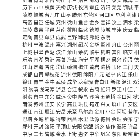
历下
市中
槐荫
天桥
历城
长清
章丘
济阳
莱芜
钢城
平
薛城
峄城
台儿庄
山亭
滕州
东营区
河口区
垦利
利津
高密
昌邑
任城
兖州
微山
鱼台
金乡
嘉祥
汶上
泗水
梁
兰陵
费县
平邑
莒南
蒙阴
临沭
德城
陵城
宁津
庆云
临
定陶
曹县
单县
成武
巨野
郓城
鄄城
东明
杭州
宁波
温州
嘉兴
湖州
绍兴
金华
衢州
舟山
台州
丽
上城
拱墅
西湖
滨江
萧山
余杭
临平
钱塘
富阳
临安
桐
乐清
南湖
秀洲
嘉善
海盐
海宁
平湖
桐乡
吴兴
南浔
德
江山
定海
普陀
岱山
嵊泗
椒江
黄岩
路桥
玉环
三门
天
成都
自贡
攀枝花
泸州
德阳
绵阳
广元
遂宁
内江
乐山
锦江
青羊
金牛
武侯
成华
龙泉驿
青白江
新都
温江
双
阳
纳溪
龙马潭
泸县
合江
叙永
古蔺
旌阳
罗江
中江
广
射洪
市中
东兴
威远
资中
隆昌
沙湾
五通桥
金口河
犍
南溪
叙州
江安
长宁
高县
珙县
筠连
兴文
屏山
广安区
通江
南江
雁江
安岳
乐至
马尔康
金川
小金
阿坝
若尔
巴塘
乡城
稻城
得荣
西昌
木里
盐源
德昌
会理
会东
宁
郑州
开封
洛阳
平顶山
安阳
鹤壁
新乡
焦作
濮阳
许昌
中原
二七
管城
金水
上街
惠济
中牟
巩义
荥阳
新密
新