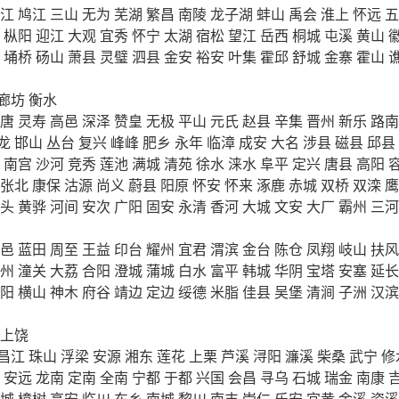
江
鸠江
三山
无为
芜湖
繁昌
南陵
龙子湖
蚌山
禹会
淮上
怀远
五
枞阳
迎江
大观
宜秀
怀宁
太湖
宿松
望江
岳西
桐城
屯溪
黄山
埇桥
砀山
萧县
灵璧
泗县
金安
裕安
叶集
霍邱
舒城
金寨
霍山
廊坊
衡水
唐
灵寿
高邑
深泽
赞皇
无极
平山
元氏
赵县
辛集
晋州
新乐
路南
龙
邯山
丛台
复兴
峰峰
肥乡
永年
临漳
成安
大名
涉县
磁县
邱县
南宫
沙河
竞秀
莲池
满城
清苑
徐水
涞水
阜平
定兴
唐县
高阳
张北
康保
沽源
尚义
蔚县
阳原
怀安
怀来
涿鹿
赤城
双桥
双滦
鹰
头
黄骅
河间
安次
广阳
固安
永清
香河
大城
文安
大厂
霸州
三河
邑
蓝田
周至
王益
印台
耀州
宜君
渭滨
金台
陈仓
凤翔
岐山
扶风
州
潼关
大荔
合阳
澄城
蒲城
白水
富平
韩城
华阴
宝塔
安塞
延长
阳
横山
神木
府谷
靖边
定边
绥德
米脂
佳县
吴堡
清涧
子洲
汉滨
上饶
昌江
珠山
浮梁
安源
湘东
莲花
上栗
芦溪
浔阳
濂溪
柴桑
武宁
修
安远
龙南
定南
全南
宁都
于都
兴国
会昌
寻乌
石城
瑞金
南康
城
樟树
高安
临川
东乡
南城
黎川
南丰
崇仁
乐安
宜黄
金溪
资溪