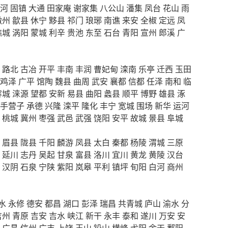
河
固镇
大通
田家庵
谢家集
八公山
潘集
凤台
花山
雨
徽州
歙县
休宁
黟县
祁门
琅琊
南谯
来安
全椒
定远
凤
谯城
涡阳
蒙城
利辛
贵池
东至
石台
青阳
宣州
郎溪
广
路北
古冶
开平
丰南
丰润
曹妃甸
滦南
乐亭
迁西
玉田
鸡泽
广平
馆陶
魏县
曲周
武安
襄都
信都
任泽
南和
临
容城
涞源
望都
安新
易县
曲阳
蠡县
顺平
博野
雄县
涿
手营子
承德
兴隆
滦平
隆化
丰宁
宽城
围场
新华
运河
桃城
冀州
枣强
武邑
武强
饶阳
安平
故城
景县
阜城
眉县
陇县
千阳
麟游
凤县
太白
秦都
杨陵
渭城
三原
延川
志丹
吴起
甘泉
富县
洛川
宜川
黄龙
黄陵
汉台
汉阴
石泉
宁陕
紫阳
岚皋
平利
镇坪
旬阳
白河
商州
水
永修
德安
都昌
湖口
彭泽
瑞昌
共青城
庐山
渝水
分
吉州
青原
吉安
吉水
峡江
新干
永丰
泰和
遂川
万安
安
广昌
信州
广丰
上饶
玉山
铅山
横峰
弋阳
余干
鄱阳