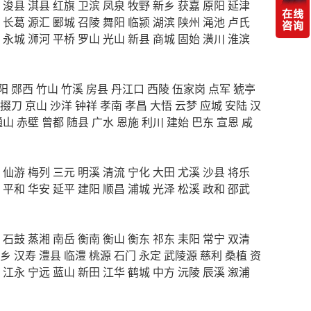
浚县
淇县
红旗
卫滨
凤泉
牧野
新乡
获嘉
原阳
延津
长葛
源汇
郾城
召陵
舞阳
临颍
湖滨
陕州
渑池
卢氏
永城
浉河
平桥
罗山
光山
新县
商城
固始
潢川
淮滨
阳
郧西
竹山
竹溪
房县
丹江口
西陵
伍家岗
点军
猇亭
掇刀
京山
沙洋
钟祥
孝南
孝昌
大悟
云梦
应城
安陆
汉
通山
赤壁
曾都
随县
广水
恩施
利川
建始
巴东
宣恩
咸
仙游
梅列
三元
明溪
清流
宁化
大田
尤溪
沙县
将乐
平和
华安
延平
建阳
顺昌
浦城
光泽
松溪
政和
邵武
石鼓
蒸湘
南岳
衡南
衡山
衡东
祁东
耒阳
常宁
双清
乡
汉寿
澧县
临澧
桃源
石门
永定
武陵源
慈利
桑植
资
江永
宁远
蓝山
新田
江华
鹤城
中方
沅陵
辰溪
溆浦