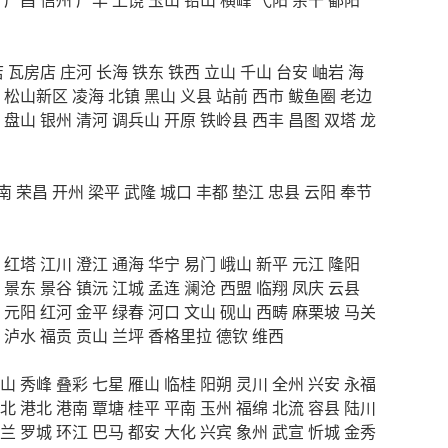
店
瓦房店
庄河
长海
铁东
铁西
立山
千山
台安
岫岩
海
松山新区
凌海
北镇
黑山
义县
站前
西市
鲅鱼圈
老边
盘山
银州
清河
调兵山
开原
铁岭县
西丰
昌图
双塔
龙
南
荣昌
开州
梁平
武隆
城口
丰都
垫江
忠县
云阳
奉节
红塔
江川
澄江
通海
华宁
易门
峨山
新平
元江
隆阳
景东
景谷
镇沅
江城
孟连
澜沧
西盟
临翔
凤庆
云县
元阳
红河
金平
绿春
河口
文山
砚山
西畴
麻栗坡
马关
泸水
福贡
贡山
兰坪
香格里拉
德钦
维西
山
秀峰
叠彩
七星
雁山
临桂
阳朔
灵川
全州
兴安
永福
北
港北
港南
覃塘
桂平
平南
玉州
福绵
北流
容县
陆川
兰
罗城
环江
巴马
都安
大化
兴宾
象州
武宣
忻城
金秀