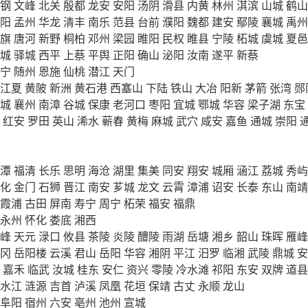
钢
文峰
北关
殷都
龙安
安阳
汤阴
滑县
内黄
林州
淇滨
山城
鹤山
阳
孟州
华龙
清丰
南乐
范县
台前
濮阳
魏都
建安
鄢陵
襄城
禹州
旗
唐河
新野
桐柏
邓州
梁园
睢阳
民权
睢县
宁陵
柘城
虞城
夏邑
城
驿城
西平
上蔡
平舆
正阳
确山
泌阳
汝南
遂平
新蔡
宁
随州
恩施
仙桃
潜江
天门
江夏
黄陂
新洲
黄石港
西塞山
下陆
铁山
大冶
阳新
茅箭
张湾
郧
城
襄州
南漳
谷城
保康
老河口
枣阳
宜城
鄂城
华容
梁子湖
东宝
红安
罗田
英山
浠水
蕲春
黄梅
麻城
武穴
咸安
嘉鱼
通城
崇阳
潭
福清
长乐
思明
海沧
湖里
集美
同安
翔安
城厢
涵江
荔城
秀屿
化
金门
石狮
晋江
南安
芗城
龙文
云霄
漳浦
诏安
长泰
东山
南靖
霞浦
古田
屏南
寿宁
周宁
柘荣
福安
福鼎
永州
怀化
娄底
湘西
峰
天元
渌口
攸县
茶陵
炎陵
醴陵
雨湖
岳塘
湘乡
韶山
珠晖
雁峰
冈
岳阳楼
云溪
君山
岳阳
华容
湘阴
平江
汨罗
临湘
武陵
鼎城
安
嘉禾
临武
汝城
桂东
安仁
资兴
零陵
冷水滩
祁阳
东安
双牌
道县
水江
涟源
吉首
泸溪
凤凰
花垣
保靖
古丈
永顺
龙山
阜阳
宿州
六安
亳州
池州
宣城