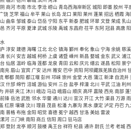
阴
商河
市南
市北
李沧
崂山
青岛西海岸新区
城阳
即墨
胶州
平
广饶
芝罘
福山
牟平
莱山
长岛
龙口
莱阳
莱州
蓬莱
招远
栖霞
海
山
曲阜
邹城
泰山
岱岳
宁阳
东平
新泰
肥城
环翠
文登
荣成
乳山
邑
齐河
平原
夏津
武城
乐陵
禹城
东昌府
茌平
东阿
冠县
高唐
阳
水
庐
淳安
建德
海曙
江北
北仑
镇海
鄞州
奉化
象山
宁海
余姚
慈溪
清
长兴
安吉
越城
柯桥
上虞
诸暨
嵊州
新昌
婺城
金东
武义
浦江
台
仙居
温岭
临海
莲都
龙泉
青田
云和
庆元
缙云
遂昌
松阳
景宁
南充
眉山
宜宾
广安
达州
雅安
巴中
资阳
阿坝藏族羌族自治州
流
郫都
简阳
都江堰
彭州
邛崃
崇州
金堂
大邑
蒲江
新津
自流井
汉
什邡
绵竹
涪城
游仙
安州
三台
盐亭
梓潼
北川
平武
江油
利州
为
井研
夹江
沐川
峨边
马边
峨眉山
顺庆
高坪
嘉陵
西充
南部
蓬
前锋
岳池
武胜
邻水
华蓥
通川
达川
宣汉
开江
大竹
渠县
万源
雨
盖
红原
壤塘
汶川
理县
茂县
松潘
九寨沟
黑水
康定
泸定
丹巴
九
南
普格
布拖
金阳
昭觉
喜德
冕宁
越西
甘洛
美姑
雷波
漯河
三门峡
南阳
商丘
信阳
周口
驻马店
郑
登封
龙亭
顺河
鼓楼
禹王台
祥符
杞县
通许
尉氏
兰考
老城
西