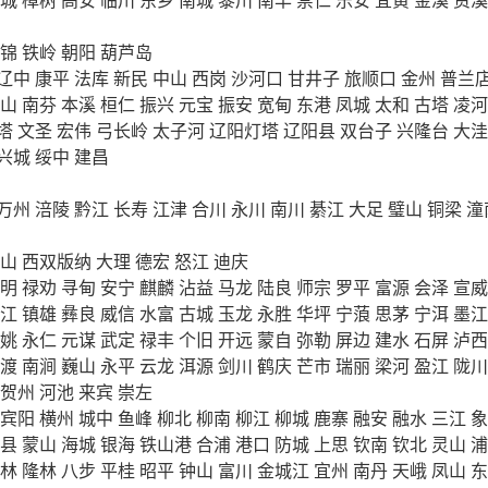
锦
铁岭
朝阳
葫芦岛
辽中
康平
法库
新民
中山
西岗
沙河口
甘井子
旅顺口
金州
普兰
山
南芬
本溪
桓仁
振兴
元宝
振安
宽甸
东港
凤城
太和
古塔
凌河
塔
文圣
宏伟
弓长岭
太子河
辽阳灯塔
辽阳县
双台子
兴隆台
大洼
兴城
绥中
建昌
万州
涪陵
黔江
长寿
江津
合川
永川
南川
綦江
大足
璧山
铜梁
潼
山
西双版纳
大理
德宏
怒江
迪庆
明
禄劝
寻甸
安宁
麒麟
沾益
马龙
陆良
师宗
罗平
富源
会泽
宣威
江
镇雄
彝良
威信
水富
古城
玉龙
永胜
华坪
宁蒗
思茅
宁洱
墨江
姚
永仁
元谋
武定
禄丰
个旧
开远
蒙自
弥勒
屏边
建水
石屏
泸西
渡
南涧
巍山
永平
云龙
洱源
剑川
鹤庆
芒市
瑞丽
梁河
盈江
陇川
贺州
河池
来宾
崇左
宾阳
横州
城中
鱼峰
柳北
柳南
柳江
柳城
鹿寨
融安
融水
三江
象
县
蒙山
海城
银海
铁山港
合浦
港口
防城
上思
钦南
钦北
灵山
浦
林
隆林
八步
平桂
昭平
钟山
富川
金城江
宜州
南丹
天峨
凤山
东