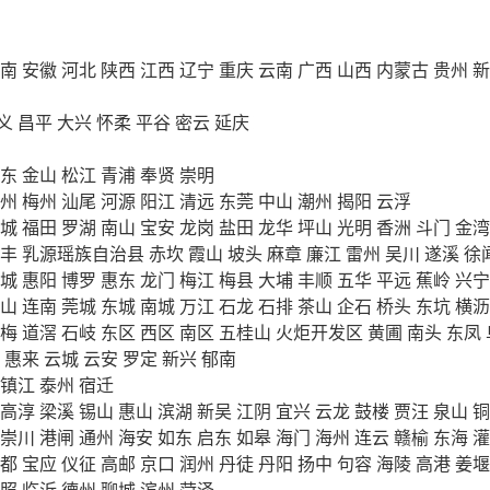
南
安徽
河北
陕西
江西
辽宁
重庆
云南
广西
山西
内蒙古
贵州
新
义
昌平
大兴
怀柔
平谷
密云
延庆
东
金山
松江
青浦
奉贤
崇明
州
梅州
汕尾
河源
阳江
清远
东莞
中山
潮州
揭阳
云浮
城
福田
罗湖
南山
宝安
龙岗
盐田
龙华
坪山
光明
香洲
斗门
金湾
丰
乳源瑶族自治县
赤坎
霞山
坡头
麻章
廉江
雷州
吴川
遂溪
徐
城
惠阳
博罗
惠东
龙门
梅江
梅县
大埔
丰顺
五华
平远
蕉岭
兴宁
山
连南
莞城
东城
南城
万江
石龙
石排
茶山
企石
桥头
东坑
横沥
梅
道滘
石岐
东区
西区
南区
五桂山
火炬开发区
黄圃
南头
东凤
惠来
云城
云安
罗定
新兴
郁南
镇江
泰州
宿迁
高淳
梁溪
锡山
惠山
滨湖
新吴
江阴
宜兴
云龙
鼓楼
贾汪
泉山
铜
崇川
港闸
通州
海安
如东
启东
如皋
海门
海州
连云
赣榆
东海
灌
都
宝应
仪征
高邮
京口
润州
丹徒
丹阳
扬中
句容
海陵
高港
姜堰
照
临沂
德州
聊城
滨州
菏泽