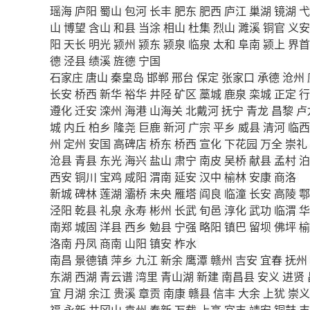
瑶海
庐阳
蜀山
包河
长丰
肥东
肥西
庐江
巢湖
镜湖
弋
山
博望
含山
和县
当涂
相山
杜集
烈山
濉溪
铜官
义安
阳
天长
明光
颍州
颍东
颍泉
临泉
太和
阜南
颍上
界首
德
泾县
绩溪
旌德
宁国
石家庄
唐山
秦皇岛
邯郸
邢台
保定
张家口
承德
沧州
长安
桥西
新华
裕华
井陉
矿区
藁城
鹿泉
栾城
正定
行
遵化
迁安
滦州
海港
山海关
北戴河
抚宁
青龙
昌黎
卢
城
内丘
柏乡
隆尧
巨鹿
新河
广宗
平乡
威县
清河
临西
州
定州
安国
高碑店
桥东
桥西
宣化
下花园
万全
崇礼
沧县
青县
东光
海兴
盐山
肃宁
南皮
吴桥
献县
孟村
泊
西安
铜川
宝鸡
咸阳
渭南
延安
汉中
榆林
安康
商洛
新城
碑林
莲湖
灞桥
未央
雁塔
阎良
临潼
长安
高陵
鄠
泾阳
乾县
礼泉
永寿
彬州
长武
旬邑
淳化
武功
临渭
华
南郑
城固
洋县
西乡
勉县
宁强
略阳
镇巴
留坝
佛坪
榆
洛南
丹凤
商南
山阳
镇安
柞水
南昌
景德镇
萍乡
九江
新余
鹰潭
赣州
吉安
宜春
抚州
东湖
西湖
青云谱
湾里
青山湖
新建
南昌县
安义
进贤
宜
月湖
余江
贵溪
章贡
南康
赣县
信丰
大余
上犹
崇义
福
永新
井冈山
袁州
奉新
万载
上高
宜丰
靖安
铜鼓
丰