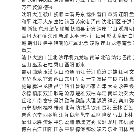
万年
婺源
德兴
沈阳
大连
鞍山
抚顺
本溪
丹东
锦州
营口
阜新
辽阳
盘
和平
沈河
大东
皇姑
铁西
苏家屯
浑南
沈北新区
于洪
城
新抚
东洲
望花
顺城
抚顺县
新宾
清原
平山
溪湖
明
盖州
大石桥
海州
新邱
太平
清河门
细河
彰武
阜新
白
城
朝阳县
建平
喀喇沁左翼
北票
凌源
连山
龙港
南票
重庆
渝中
大渡口
江北
沙坪坝
九龙坡
南岸
北碚
渝北
巴南
巫山
巫溪
石柱
秀山
酉阳
彭水
昆明
曲靖
玉溪
保山
昭通
丽江
普洱
临沧
楚雄
红河
文
五华
盘龙
官渡
西山
东川
呈贡
晋宁
富民
宜良
石林
嵩
施甸
腾冲
龙陵
昌宁
昭阳
鲁甸
巧家
盐津
大关
永善
绥
永德
镇康
双江
耿马
沧源
楚雄
双柏
牟定
南华
姚安
大
丘北
广南
富宁
景洪
勐海
勐腊
大理
漾濞
祥云
宾川
弥
南宁
柳州
桂林
梧州
北海
防城港
钦州
贵港
玉林
百色
青秀
兴宁
西乡塘
江南
良庆
邕宁
武鸣
隆安
马山
上林
灌阳
龙胜
资源
平乐
荔浦
恭城
万秀
长洲
龙圩
苍梧
藤
博白
右江
田阳
田东
平果
德保
那坡
凌云
乐业
田林
西