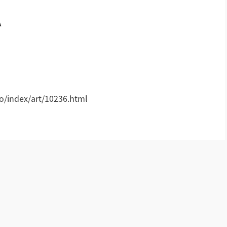
A
AI全数字会议系统
AI智慧无纸化会议系统
小间距LED显示屏
!
/index/art/10236.html