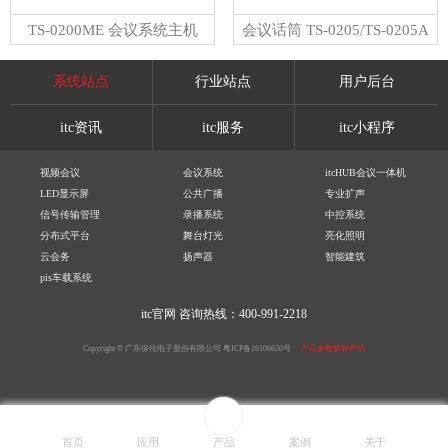
TS-0200ME 会议系统主机
会议话筒 TS-0205/TS-0205A
系统站点
行业站点
用户后台
itc资讯
itc服务
itc小程序
视频会议
会议系统
itcHUB会议一体机
LED显示屏
公共广播
专业扩声
信号传输管理
录播系统
中控系统
分布式平台
舞台灯光
亮化照明
云会务
扬声器
智能建筑
pis车载系统
itc官网
咨询热线：400-991-2218
Copyright © 广东保伦电子股份有限公司
粤ICP备16106620号
产品参数解释声明
首页
应用
产品
案例
关于