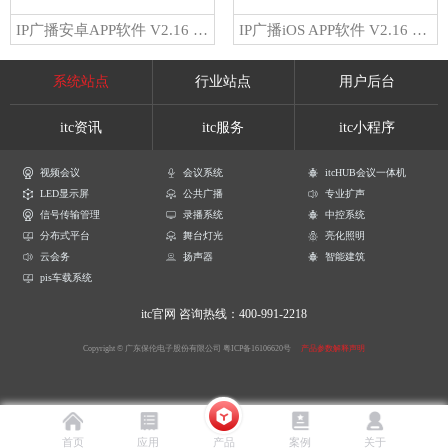
IP广播安卓APP软件 V2.16 T-7700PA软件
IP广播iOS APP软件 V2.16 T-7700PI软件
系统站点
行业站点
用户后台
itc资讯
itc服务
itc小程序
视频会议
会议系统
itcHUB会议一体机
LED显示屏
公共广播
专业扩声
信号传输管理
录播系统
中控系统
分布式平台
舞台灯光
亮化照明
云会务
扬声器
智能建筑
pis车载系统
itc官网
咨询热线：400-991-2218
Copyright © 广东保伦电子股份有限公司
粤ICP备16106620号
产品参数解释声明
首页
应用
产品
案例
关于