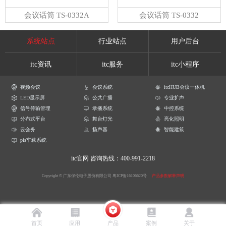
会议话筒 TS-0332A
会议话筒 TS-0332
系统站点
行业站点
用户后台
itc资讯
itc服务
itc小程序
视频会议
会议系统
itcHUB会议一体机
LED显示屏
公共广播
专业扩声
信号传输管理
录播系统
中控系统
分布式平台
舞台灯光
亮化照明
云会务
扬声器
智能建筑
pis车载系统
itc官网
咨询热线：400-991-2218
Copyright © 广东保伦电子股份有限公司
粤ICP备16106620号
产品参数解释声明
首页
应用
产品
案例
关于