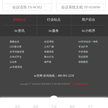
会议话筒 TS-W302
会议系统主机 TF-0100W
系统站点
行业站点
用户后台
itc资讯
itc服务
itc小程序
视频会议
会议系统
itcHUB会议一体机
LED显示屏
公共广播
专业扩声
信号传输管理
录播系统
中控系统
分布式平台
舞台灯光
亮化照明
云会务
扬声器
智能建筑
pis车载系统
itc官网
咨询热线：400-991-2218
Copyright © 广东保伦电子股份有限公司
粤ICP备16106620号
产品参数解释声明
首页
应用
产品
案例
关于