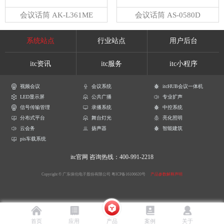
会议话筒 AK-L361ME
会议话筒 AS-0580D
系统站点
行业站点
用户后台
itc资讯
itc服务
itc小程序
视频会议
会议系统
itcHUB会议一体机
LED显示屏
公共广播
专业扩声
信号传输管理
录播系统
中控系统
分布式平台
舞台灯光
亮化照明
云会务
扬声器
智能建筑
pis车载系统
itc官网
咨询热线：400-991-2218
Copyright © 广东保伦电子股份有限公司
粤ICP备16106620号
产品参数解释声明
首页
应用
产品
案例
关于