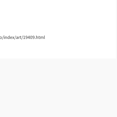
AI全数字会议系统
AI智慧无纸化会议系统
!
小间距LED显示屏
/index/art/19409.html