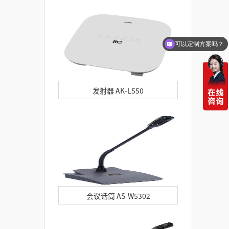
元
可以定制方案吗？
你们电话多少
发射器 AK-L550
会议话筒 AS-W5302