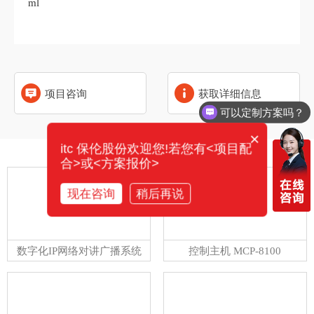
ml
项目咨询
获取详细信息
可以定制方案吗？
×
itc 保伦股份欢迎您!若您有<项目配
相关产品
合>或<方案报价>
现在咨询
稍后再说
数字化IP网络对讲广播系统
控制主机 MCP-8100