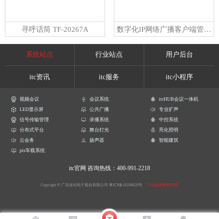
寻呼话筒 TF-20267A
数字化IP网络广播客户端管理软件 V1.0
系统站点
行业站点
用户后台
itc资讯
itc服务
itc小程序
视频会议
会议系统
itcHUB会议一体机
LED显示屏
公共广播
专业扩声
信号传输管理
录播系统
中控系统
分布式平台
舞台灯光
亮化照明
云会务
扬声器
智能建筑
pis车载系统
itc官网
咨询热线：400-991-2218
Copyright © 广东保伦电子股份有限公司
粤ICP备16106620号
产品参数解释声明