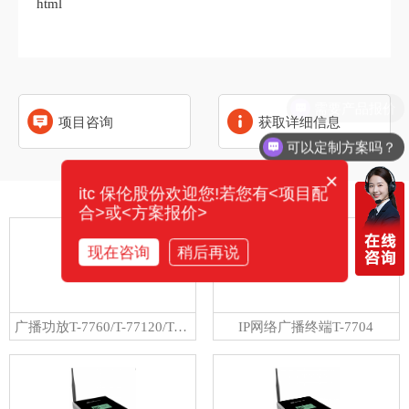
html
需要产品报价
项目咨询
获取详细信息
可以定制方案吗？
×
itc 保伦股份欢迎您!若您有<项目配
相关产品
合>或<方案报价>
现在咨询
稍后再说
广播功放T-7760/T-77120/T-77240/T-77350/T-77500
IP网络广播终端T-7704