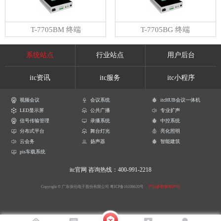
T-7705BM 终端
T-7705BG 终端
系统站点
行业站点
用户后台
itc资讯
itc服务
itc小程序
视频会议
会议系统
itcHUB会议一体机
LED显示屏
公共广播
专业扩声
信号传输管理
录播系统
中控系统
分布式平台
舞台灯光
亮化照明
云会务
扬声器
智能建筑
pis车载系统
itc官网
咨询热线：400-991-2218
Copyright © 广东保伦电子股份有限公司
粤ICP备16106620号
产品参数解释声明