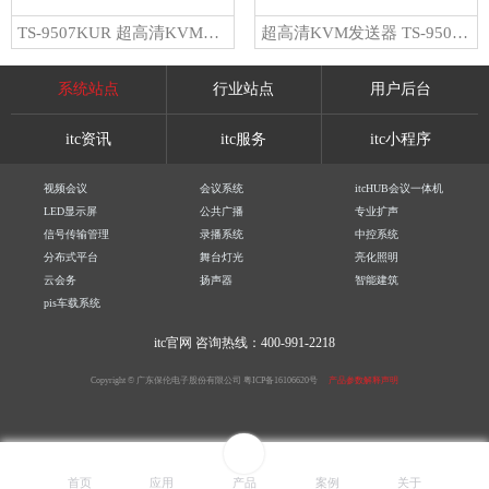
TS-9507KUR 超高清KVM接收器
超高清KVM发送器 TS-9506KUT
系统站点
行业站点
用户后台
itc资讯
itc服务
itc小程序
视频会议
会议系统
itcHUB会议一体机
LED显示屏
公共广播
专业扩声
信号传输管理
录播系统
中控系统
分布式平台
舞台灯光
亮化照明
云会务
扬声器
智能建筑
pis车载系统
itc官网
咨询热线：400-991-2218
Copyright © 广东保伦电子股份有限公司
粤ICP备16106620号
产品参数解释声明
首页
应用
产品
案例
关于