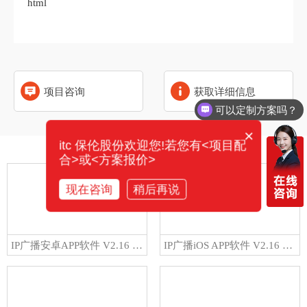
html
项目咨询
获取详细信息
可以定制方案吗？
×
itc 保伦股份欢迎您!若您有<项目配
相关产品
合>或<方案报价>
现在咨询
稍后再说
IP广播安卓APP软件 V2.16 T-7700PA软件
IP广播iOS APP软件 V2.16 T-7700PI软件