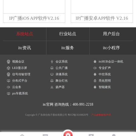
IP广播iOS APP软件V2.16
IP广播安卓APP软件 V2.16
系统站点
行业站点
用户后台
itc资讯
itc服务
itc小程序
视频会议
会议系统
itcHUB会议一体机
LED显示屏
公共广播
专业扩声
信号传输管理
录播系统
中控系统
分布式平台
舞台灯光
亮化照明
云会务
扬声器
智能建筑
pis车载系统
itc官网
咨询热线：400-991-2218
Copyright © 广东保伦电子股份有限公司
粤ICP备16106620号
产品参数解释声明