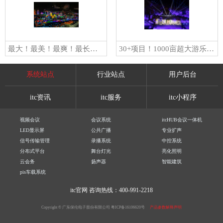
最大！最美！最爽！最长！最暖！ itc 在长春冰雪新天地等您！
30+项目！1000亩超大游乐园！itc智慧文旅解决方案助力河北八仙葫芦园解锁全新游玩体验
系统站点
行业站点
用户后台
itc资讯
itc服务
itc小程序
视频会议
会议系统
itcHUB会议一体机
LED显示屏
公共广播
专业扩声
信号传输管理
录播系统
中控系统
分布式平台
舞台灯光
亮化照明
云会务
扬声器
智能建筑
pis车载系统
itc官网
咨询热线：400-991-2218
Copyright © 广东保伦电子股份有限公司
粤ICP备16106620号
产品参数解释声明