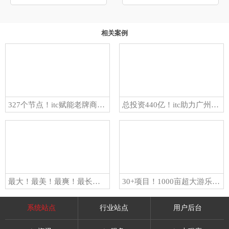
相关案例
327个节点！itc赋能老牌商业地标「广州易发街」蝶变升级，打造岭南Young生活多元街区！
总投资440亿！itc助力广州白云站多个公共空间、会议室智能化建设！实现枢纽链四方，精彩“会”未来！
最大！最美！最爽！最长！最暖！ itc 在长春冰雪新天地等您！
30+项目！1000亩超大游乐园！itc智慧文旅解决方案助力河北八仙葫芦园解锁全新游玩体验
系统站点
行业站点
用户后台