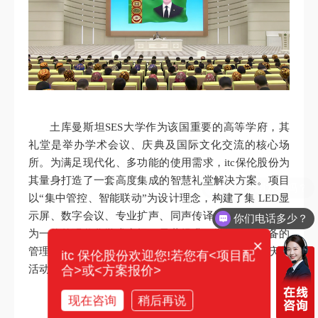
土库曼斯坦SES大学作为该国重要的高等学府，其
礼堂是举办学术会议、庆典及国际文化交流的核心场
所。为满足现代化、多功能的使用需求，itc保伦股份为
其量身打造了一套高度集成的智慧礼堂解决方案。项目
以“集中管控、智能联动”为设计理念，构建了集 LED显
示屏、数字会议、专业扩声、同声传译及舞台灯光系统
你们电话多少？
为一体的现代化学术空间，显著提升了学校设施设备的
×
管理水平和使用体验，为学校举办各类学术会议、庆典
itc 保伦股份欢迎您!若您有<项目配
合>或<方案报价>
活动等提供了坚实的技术保障。
现在咨询
稍后再说