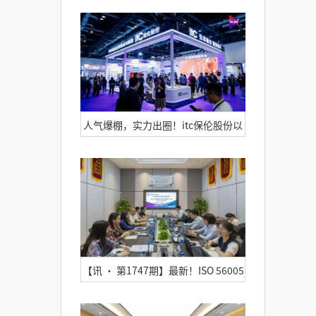
变革路径！itc“数构展馆大生态·重
塑展馆新体验”线上直播推介会圆满
落幕！
人气爆棚，实力出圈！itc保伦股份以
全栈AI视听系统惊艳亮相2026北京
InfoComm China展
【讯 • 第1747期】最新！ISO 56005
创新与知识产权管理能力分级预评价