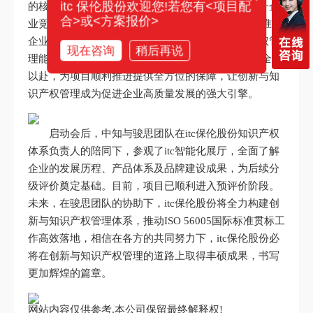
itc 保伦股份欢迎您!若您有<项目配
的核心驱动力，知识产权管理是保护创新成果、提升企
合>或<方案报价>
业竞争力的关键手段。同时， 张总深刻阐述了该标准对
企业创新生态构建的核心价值，强调创新与知识产权管
现在咨询
稍后再说
理能力分级评价工作的重要作用， 并表示，公司将全力
以赴，为项目顺利推进提供全方位的保障，让创新与知
识产权管理成为促进企业高质量发展的强大引擎。
启动会后，中知与骏思团队在itc保伦股份知识产权
体系负责人的陪同下，参观了itc智能化展厅，全面了解
企业的发展历程、产品体系及品牌建设成果，为后续分
级评价奠定基础。目前，项目已顺利进入预评价阶段。
未来，在骏思团队的协助下，itc保伦股份将全力构建创
新与知识产权管理体系，推动ISO 56005国际标准贯标工
作高效落地，相信在各方的共同努力下，itc保伦股份必
将在创新与知识产权管理的道路上取得丰硕成果，书写
更加辉煌的篇章。
网站内容仅供参考,本公司保留最终解释权!