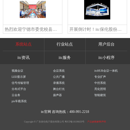
热烈欢迎宁德市委党校县处级干部进修班一行莅临itc保伦股份考察交流
开展倒计时！itc保伦股份邀您共赴2026北京InfoComm China展
系统站点
行业站点
用户后台
itc资讯
itc服务
itc小程序
视频会议
会议系统
itcHUB会议一体机
LED显示屏
公共广播
专业扩声
信号传输管理
录播系统
中控系统
分布式平台
舞台灯光
亮化照明
云会务
扬声器
智能建筑
pis车载系统
itc官网
咨询热线：400-991-2218
Copyright © 广东保伦电子股份有限公司
粤ICP备16106620号
产品参数解释声明