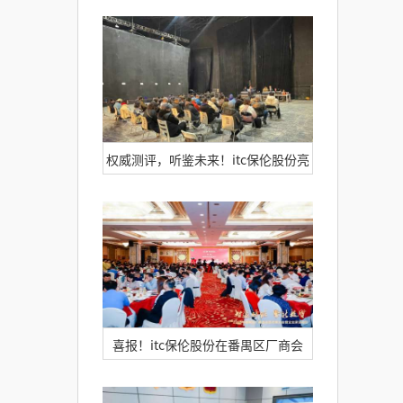
2026北京InfoComm China展
权威测评，听鉴未来！itc保伦股份亮
相中国制造演艺扩声扬声器主观听评
活动！
喜报！itc保伦股份在番禺区厂商会
2026年会员代表大会暨企业家活动