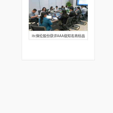
日，连获五项荣誉！
itc保伦股份获评AAA级知名商标品
牌！树音视频行业品牌标杆，彰显中
国品牌新质力量！