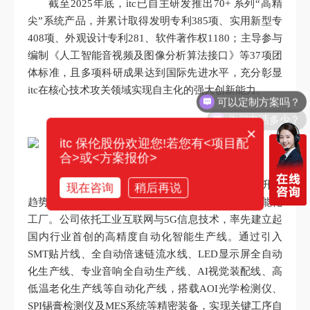
截至2025年底，itc已自主研发推出70+ 系列“高精
尖”系统产品，并累计取得发明专利385项、实用新型专
408项、外观设计专利281、软件著作权1180；主导参与
编制《人工智能音视频及图像分析算法接口》等37项团
体标准，且多项科研成果达到国际先进水平，充分彰显
可以定制方案吗？
itc在核心技术攻关领域实现自主化的强大创新能力。
你们电话多少？
×
itc 保伦股份欢迎您!若您有<项目配
合>或<方案报价>
在绿色智能制造赛道上，itc保伦股份紧跟产业升级
现在咨询
稍后再说
趋势，以数字化转型为抓手，积极构建绿色化、智能化
工厂。公司依托工业互联网与5G信息技术，率先建立起
国内行业首创的高精度自动化智能生产线。通过引入
SMT贴片线、全自动倍速链流水线、LED显示屏全自动
化生产线、专业音响全自动生产线、AI视觉装配线、高
低温老化生产线等自动化产线，搭载AOI光学检测仪、
SPI锡膏检测仪及MES系统等精密装备，实现关键工序自