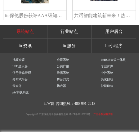
itc保伦股份获评AAA级知名商标品牌！树音视频行业品牌标杆，彰显中国品牌新质力量！
共话智能建筑新未来！热烈欢迎北京市智能建筑行业同仁莅临itc保伦股份参观交流！
系统站点
行业站点
用户后台
itc资讯
itc服务
itc小程序
视频会议
会议系统
itcHUB会议一体机
LED显示屏
公共广播
专业扩声
信号传输管理
录播系统
中控系统
分布式平台
舞台灯光
亮化照明
云会务
扬声器
智能建筑
pis车载系统
itc官网
咨询热线：400-991-2218
Copyright © 广东保伦电子股份有限公司
粤ICP备16106620号
产品参数解释声明