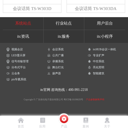
会议话筒 TS-W303D
会议话筒 TS-W303DA
系统站点
行业站点
用户后台
itc资讯
itc服务
itc小程序
视频会议
会议系统
itcHUB会议一体机
LED显示屏
公共广播
专业扩声
信号传输管理
录播系统
中控系统
分布式平台
舞台灯光
亮化照明
云会务
扬声器
智能建筑
pis车载系统
itc官网
咨询热线：400-991-2218
Copyright © 广东保伦电子股份有限公司
粤ICP备16106620号
产品参数解释声明
首页
应用
产品
案例
关于