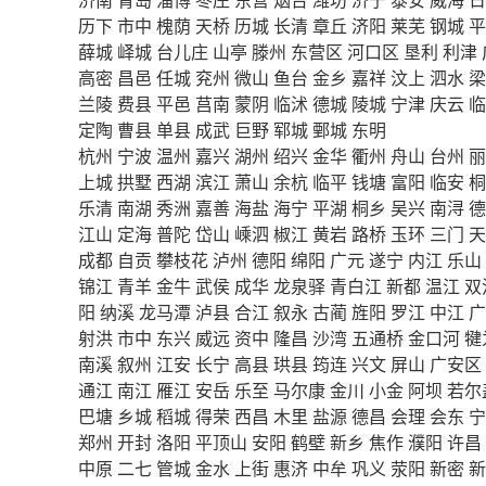
历下
市中
槐荫
天桥
历城
长清
章丘
济阳
莱芜
钢城
平
薛城
峄城
台儿庄
山亭
滕州
东营区
河口区
垦利
利津
高密
昌邑
任城
兖州
微山
鱼台
金乡
嘉祥
汶上
泗水
梁
兰陵
费县
平邑
莒南
蒙阴
临沭
德城
陵城
宁津
庆云
临
定陶
曹县
单县
成武
巨野
郓城
鄄城
东明
杭州
宁波
温州
嘉兴
湖州
绍兴
金华
衢州
舟山
台州
丽
上城
拱墅
西湖
滨江
萧山
余杭
临平
钱塘
富阳
临安
桐
乐清
南湖
秀洲
嘉善
海盐
海宁
平湖
桐乡
吴兴
南浔
德
江山
定海
普陀
岱山
嵊泗
椒江
黄岩
路桥
玉环
三门
天
成都
自贡
攀枝花
泸州
德阳
绵阳
广元
遂宁
内江
乐山
锦江
青羊
金牛
武侯
成华
龙泉驿
青白江
新都
温江
双
阳
纳溪
龙马潭
泸县
合江
叙永
古蔺
旌阳
罗江
中江
广
射洪
市中
东兴
威远
资中
隆昌
沙湾
五通桥
金口河
犍
南溪
叙州
江安
长宁
高县
珙县
筠连
兴文
屏山
广安区
通江
南江
雁江
安岳
乐至
马尔康
金川
小金
阿坝
若尔
巴塘
乡城
稻城
得荣
西昌
木里
盐源
德昌
会理
会东
宁
郑州
开封
洛阳
平顶山
安阳
鹤壁
新乡
焦作
濮阳
许昌
中原
二七
管城
金水
上街
惠济
中牟
巩义
荥阳
新密
新