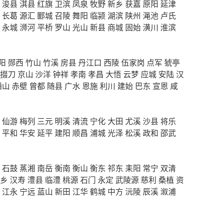
浚县
淇县
红旗
卫滨
凤泉
牧野
新乡
获嘉
原阳
延津
长葛
源汇
郾城
召陵
舞阳
临颍
湖滨
陕州
渑池
卢氏
永城
浉河
平桥
罗山
光山
新县
商城
固始
潢川
淮滨
阳
郧西
竹山
竹溪
房县
丹江口
西陵
伍家岗
点军
猇亭
掇刀
京山
沙洋
钟祥
孝南
孝昌
大悟
云梦
应城
安陆
汉
通山
赤壁
曾都
随县
广水
恩施
利川
建始
巴东
宣恩
咸
仙游
梅列
三元
明溪
清流
宁化
大田
尤溪
沙县
将乐
平和
华安
延平
建阳
顺昌
浦城
光泽
松溪
政和
邵武
石鼓
蒸湘
南岳
衡南
衡山
衡东
祁东
耒阳
常宁
双清
乡
汉寿
澧县
临澧
桃源
石门
永定
武陵源
慈利
桑植
资
江永
宁远
蓝山
新田
江华
鹤城
中方
沅陵
辰溪
溆浦