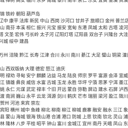
锦
铁岭
朝阳
葫芦岛
辽中
康平
法库
新民
中山
西岗
沙河口
甘井子
旅顺口
金州
普兰
山
南芬
本溪
桓仁
振兴
元宝
振安
宽甸
东港
凤城
太和
古塔
凌河
塔
文圣
宏伟
弓长岭
太子河
辽阳灯塔
辽阳县
双台子
兴隆台
大洼
兴城
绥中
建昌
万州
涪陵
黔江
长寿
江津
合川
永川
南川
綦江
大足
璧山
铜梁
潼
山
西双版纳
大理
德宏
怒江
迪庆
明
禄劝
寻甸
安宁
麒麟
沾益
马龙
陆良
师宗
罗平
富源
会泽
宣威
江
镇雄
彝良
威信
水富
古城
玉龙
永胜
华坪
宁蒗
思茅
宁洱
墨江
姚
永仁
元谋
武定
禄丰
个旧
开远
蒙自
弥勒
屏边
建水
石屏
泸西
渡
南涧
巍山
永平
云龙
洱源
剑川
鹤庆
芒市
瑞丽
梁河
盈江
陇川
贺州
河池
来宾
崇左
宾阳
横州
城中
鱼峰
柳北
柳南
柳江
柳城
鹿寨
融安
融水
三江
象
县
蒙山
海城
银海
铁山港
合浦
港口
防城
上思
钦南
钦北
灵山
浦
林
隆林
八步
平桂
昭平
钟山
富川
金城江
宜州
南丹
天峨
凤山
东