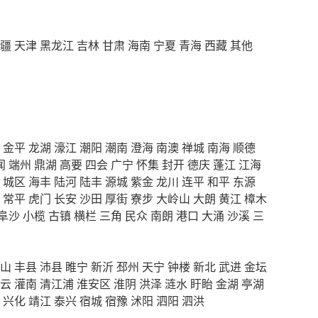
疆
天津
黑龙江
吉林
甘肃
海南
宁夏
青海
西藏
其他
金平
龙湖
濠江
潮阳
潮南
澄海
南澳
禅城
南海
顺德
闻
端州
鼎湖
高要
四会
广宁
怀集
封开
德庆
蓬江
江海
城区
海丰
陆河
陆丰
源城
紫金
龙川
连平
和平
东源
常平
虎门
长安
沙田
厚街
寮步
大岭山
大朗
黄江
樟木
阜沙
小榄
古镇
横栏
三角
民众
南朗
港口
大涌
沙溪
三
山
丰县
沛县
睢宁
新沂
邳州
天宁
钟楼
新北
武进
金坛
云
灌南
清江浦
淮安区
淮阴
洪泽
涟水
盱眙
金湖
亭湖
兴化
靖江
泰兴
宿城
宿豫
沭阳
泗阳
泗洪