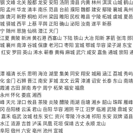
钢
文峰
北关
殷都
龙安
安阳
汤阴
滑县
内黄
林州
淇滨
山城
鹤山
阳
孟州
华龙
清丰
南乐
范县
台前
濮阳
魏都
建安
鄢陵
襄城
禹州
旗
唐河
新野
桐柏
邓州
梁园
睢阳
民权
睢县
宁陵
柘城
虞城
夏邑
城
驿城
西平
上蔡
平舆
正阳
确山
泌阳
汝南
遂平
新蔡
宁
随州
恩施
仙桃
潜江
天门
江夏
黄陂
新洲
黄石港
西塞山
下陆
铁山
大冶
阳新
茅箭
张湾
郧
城
襄州
南漳
谷城
保康
老河口
枣阳
宜城
鄂城
华容
梁子湖
东宝
红安
罗田
英山
浠水
蕲春
黄梅
麻城
武穴
咸安
嘉鱼
通城
崇阳
潭
福清
长乐
思明
海沧
湖里
集美
同安
翔安
城厢
涵江
荔城
秀屿
化
金门
石狮
晋江
南安
芗城
龙文
云霄
漳浦
诏安
长泰
东山
南靖
霞浦
古田
屏南
寿宁
周宁
柘荣
福安
福鼎
永州
怀化
娄底
湘西
峰
天元
渌口
攸县
茶陵
炎陵
醴陵
雨湖
岳塘
湘乡
韶山
珠晖
雁峰
冈
岳阳楼
云溪
君山
岳阳
华容
湘阴
平江
汨罗
临湘
武陵
鼎城
安
嘉禾
临武
汝城
桂东
安仁
资兴
零陵
冷水滩
祁阳
东安
双牌
道县
水江
涟源
吉首
泸溪
凤凰
花垣
保靖
古丈
永顺
龙山
阜阳
宿州
六安
亳州
池州
宣城