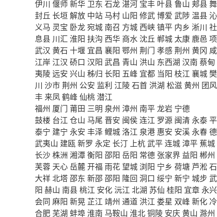
伊川
偃师
新华
卫东
石龙
湛河
宝丰
叶县
鲁山
郏县
舞
封丘
长垣
解放
中站
马村
山阳
修武
博爱
武陟
温县
沁
义马
灵宝
卧龙
宛城
南召
方城
西峡
镇平
内乡
淅川
社
息县
川汇
淮阳
扶沟
西华
商水
沈丘
郸城
太康
鹿邑
项
武汉
黄石
十堰
宜昌
襄阳
鄂州
荆门
孝感
荆州
黄冈
咸
江岸
江汉
硚口
汉阳
武昌
青山
洪山
东西湖
汉南
蔡甸
夷陵
远安
兴山
秭归
长阳
五峰
宜都
当阳
枝江
襄城
樊
川
沙市
荆州
公安
监利
江陵
石首
洪湖
松滋
黄州
团风
丰
来凤
鹤峰
仙桃
潜江
福州
厦门
莆田
三明
泉州
漳州
南平
龙岩
宁德
鼓楼
台江
仓山
马尾
晋安
闽侯
连江
罗源
闽清
永泰
平
泰宁
建宁
永安
丰泽
鲤城
洛江
泉港
惠安
安溪
永春
德
武夷山
建瓯
新罗
永定
长汀
上杭
武平
连城
漳平
蕉城
长沙
株洲
湘潭
衡阳
邵阳
岳阳
常德
张家界
益阳
郴州
芙蓉
天心
岳麓
开福
雨花
望城
浏阳
宁乡
荷塘
芦淞
石
大祥
北塔
邵东
新邵
邵阳
隆回
洞口
绥宁
新宁
城步
武
阳
赫山
南县
桃江
安化
沅江
北湖
苏仙
桂阳
宜章
永兴
会同
麻阳
新晃
芷江
靖州
通道
洪江
娄星
双峰
新化
冷
合肥
芜湖
蚌埠
淮南
马鞍山
淮北
铜陵
安庆
黄山
滁州