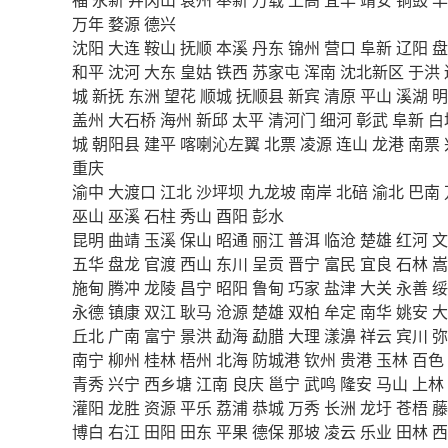
万年
婺源
德兴
沈阳
大连
鞍山
抚顺
本溪
丹东
锦州
营口
阜新
辽阳
盘
和平
沈河
大东
皇姑
铁西
苏家屯
浑南
沈北新区
于洪
城
新抚
东洲
望花
顺城
抚顺县
新宾
清原
平山
溪湖
明
盖州
大石桥
海州
新邱
太平
清河门
细河
彰武
阜新
白
城
朝阳县
建平
喀喇沁左翼
北票
凌源
连山
龙港
南票
重庆
渝中
大渡口
江北
沙坪坝
九龙坡
南岸
北碚
渝北
巴南
巫山
巫溪
石柱
秀山
酉阳
彭水
昆明
曲靖
玉溪
保山
昭通
丽江
普洱
临沧
楚雄
红河
文
五华
盘龙
官渡
西山
东川
呈贡
晋宁
富民
宜良
石林
嵩
施甸
腾冲
龙陵
昌宁
昭阳
鲁甸
巧家
盐津
大关
永善
绥
永德
镇康
双江
耿马
沧源
楚雄
双柏
牟定
南华
姚安
大
丘北
广南
富宁
景洪
勐海
勐腊
大理
漾濞
祥云
宾川
弥
南宁
柳州
桂林
梧州
北海
防城港
钦州
贵港
玉林
百色
青秀
兴宁
西乡塘
江南
良庆
邕宁
武鸣
隆安
马山
上林
灌阳
龙胜
资源
平乐
荔浦
恭城
万秀
长洲
龙圩
苍梧
藤
博白
右江
田阳
田东
平果
德保
那坡
凌云
乐业
田林
西