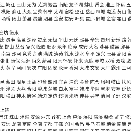
江
鸠江
三山
无为
芜湖
繁昌
南陵
龙子湖
蚌山
禹会
淮上
怀远
五
枞阳
迎江
大观
宜秀
怀宁
太湖
宿松
望江
岳西
桐城
屯溪
黄山
埇桥
砀山
萧县
灵璧
泗县
金安
裕安
叶集
霍邱
舒城
金寨
霍山
廊坊
衡水
唐
灵寿
高邑
深泽
赞皇
无极
平山
元氏
赵县
辛集
晋州
新乐
路南
龙
邯山
丛台
复兴
峰峰
肥乡
永年
临漳
成安
大名
涉县
磁县
邱县
南宫
沙河
竞秀
莲池
满城
清苑
徐水
涞水
阜平
定兴
唐县
高阳
张北
康保
沽源
尚义
蔚县
阳原
怀安
怀来
涿鹿
赤城
双桥
双滦
鹰
头
黄骅
河间
安次
广阳
固安
永清
香河
大城
文安
大厂
霸州
三河
邑
蓝田
周至
王益
印台
耀州
宜君
渭滨
金台
陈仓
凤翔
岐山
扶风
州
潼关
大荔
合阳
澄城
蒲城
白水
富平
韩城
华阴
宝塔
安塞
延长
阳
横山
神木
府谷
靖边
定边
绥德
米脂
佳县
吴堡
清涧
子洲
汉滨
上饶
昌江
珠山
浮梁
安源
湘东
莲花
上栗
芦溪
浔阳
濂溪
柴桑
武宁
修
安远
龙南
定南
全南
宁都
于都
兴国
会昌
寻乌
石城
瑞金
南康
城
樟树
高安
临川
东乡
南城
黎川
南丰
崇仁
乐安
宜黄
金溪
资溪