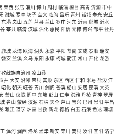
度
莱西
张店
淄川
博山
周村
临淄
桓台
高青
沂源
市中
阳
潍城
寒亭
坊子
奎文
临朐
昌乐
青州
诸城
寿光
安丘
东港
岚山
五莲
莒县
兰山
罗庄
河东
沂南
郯城
沂水
谷
莘县
临清
滨城
沾化
惠民
阳信
无棣
博兴
邹平
牡丹
鹿城
龙湾
瓯海
洞头
永嘉
平阳
苍南
文成
泰顺
瑞安
磐安
兰溪
义乌
东阳
永康
柯城
衢江
常山
开化
龙游
甘孜藏族自治州
凉山彝
贡井
大安
沿滩
荣县
富顺
东区
西区
仁和
米易
盐边
江
昭化
朝天
旺苍
青川
剑阁
苍溪
船山
安居
蓬溪
大英
安
营山
仪陇
阆中
东坡
彭山
仁寿
洪雅
丹棱
青神
翠屏
城
名山
荥经
汉源
石棉
天全
芦山
宝兴
巴州
恩阳
平昌
龙
雅江
道孚
炉霍
甘孜
新龙
德格
白玉
石渠
色达
理塘
工
瀍河
涧西
洛龙
孟津
新安
栾川
嵩县
汝阳
宜阳
洛宁