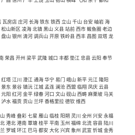
店
瓦房店
庄河
长海
铁东
铁西
立山
千山
台安
岫岩
海
松山新区
凌海
北镇
黑山
义县
站前
西市
鲅鱼圈
老边
盘山
银州
清河
调兵山
开原
铁岭县
西丰
昌图
双塔
龙
南
荣昌
开州
梁平
武隆
城口
丰都
垫江
忠县
云阳
奉节
红塔
江川
澄江
通海
华宁
易门
峨山
新平
元江
隆阳
景东
景谷
镇沅
江城
孟连
澜沧
西盟
临翔
凤庆
云县
元阳
红河
金平
绿春
河口
文山
砚山
西畴
麻栗坡
马关
泸水
福贡
贡山
兰坪
香格里拉
德钦
维西
山
秀峰
叠彩
七星
雁山
临桂
阳朔
灵川
全州
兴安
永福
北
港北
港南
覃塘
桂平
平南
玉州
福绵
北流
容县
陆川
兰
罗城
环江
巴马
都安
大化
兴宾
象州
武宣
忻城
金秀