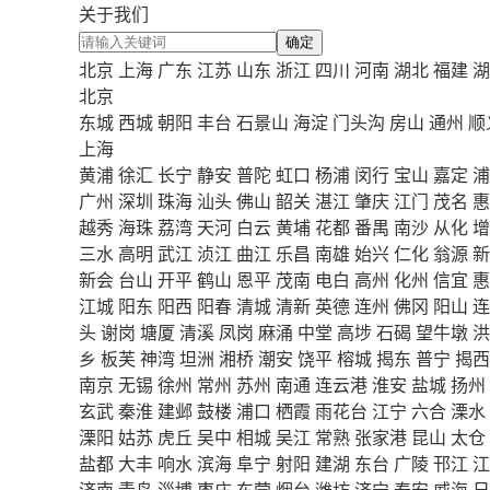
关于我们
确定
北京
上海
广东
江苏
山东
浙江
四川
河南
湖北
福建
湖
北京
东城
西城
朝阳
丰台
石景山
海淀
门头沟
房山
通州
顺
上海
黄浦
徐汇
长宁
静安
普陀
虹口
杨浦
闵行
宝山
嘉定
浦
广州
深圳
珠海
汕头
佛山
韶关
湛江
肇庆
江门
茂名
惠
越秀
海珠
荔湾
天河
白云
黄埔
花都
番禺
南沙
从化
增
三水
高明
武江
浈江
曲江
乐昌
南雄
始兴
仁化
翁源
新
新会
台山
开平
鹤山
恩平
茂南
电白
高州
化州
信宜
惠
江城
阳东
阳西
阳春
清城
清新
英德
连州
佛冈
阳山
连
头
谢岗
塘厦
清溪
凤岗
麻涌
中堂
高埗
石碣
望牛墩
洪
乡
板芙
神湾
坦洲
湘桥
潮安
饶平
榕城
揭东
普宁
揭西
南京
无锡
徐州
常州
苏州
南通
连云港
淮安
盐城
扬州
玄武
秦淮
建邺
鼓楼
浦口
栖霞
雨花台
江宁
六合
溧水
溧阳
姑苏
虎丘
吴中
相城
吴江
常熟
张家港
昆山
太仓
盐都
大丰
响水
滨海
阜宁
射阳
建湖
东台
广陵
邗江
江
济南
青岛
淄博
枣庄
东营
烟台
潍坊
济宁
泰安
威海
日