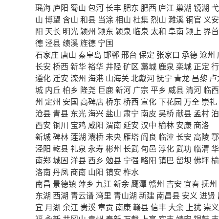
瑶海
庐阳
蜀山
包河
长丰
肥东
肥西
庐江
巢湖
镜湖
弋
山
博望
含山
和县
当涂
相山
杜集
烈山
濉溪
铜官
义安
阳
天长
明光
颍州
颍东
颍泉
临泉
太和
阜南
颍上
界首
德
泾县
绩溪
旌德
宁国
石家庄
唐山
秦皇岛
邯郸
邢台
保定
张家口
承德
沧州
长安
桥西
新华
裕华
井陉
矿区
藁城
鹿泉
栾城
正定
行
遵化
迁安
滦州
海港
山海关
北戴河
抚宁
青龙
昌黎
卢
城
内丘
柏乡
隆尧
巨鹿
新河
广宗
平乡
威县
清河
临西
州
定州
安国
高碑店
桥东
桥西
宣化
下花园
万全
崇礼
沧县
青县
东光
海兴
盐山
肃宁
南皮
吴桥
献县
孟村
泊
西安
铜川
宝鸡
咸阳
渭南
延安
汉中
榆林
安康
商洛
新城
碑林
莲湖
灞桥
未央
雁塔
阎良
临潼
长安
高陵
鄠
泾阳
乾县
礼泉
永寿
彬州
长武
旬邑
淳化
武功
临渭
华
南郑
城固
洋县
西乡
勉县
宁强
略阳
镇巴
留坝
佛坪
榆
洛南
丹凤
商南
山阳
镇安
柞水
南昌
景德镇
萍乡
九江
新余
鹰潭
赣州
吉安
宜春
抚州
东湖
西湖
青云谱
湾里
青山湖
新建
南昌县
安义
进贤
宜
月湖
余江
贵溪
章贡
南康
赣县
信丰
大余
上犹
崇义
福
永新
井冈山
袁州
奉新
万载
上高
宜丰
靖安
铜鼓
丰