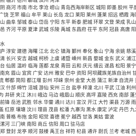
阴
商河
市南
市北
李沧
崂山
青岛西海岸新区
城阳
即墨
胶州
平
广饶
芝罘
福山
牟平
莱山
长岛
龙口
莱阳
莱州
蓬莱
招远
栖霞
海
山
曲阜
邹城
泰山
岱岳
宁阳
东平
新泰
肥城
环翠
文登
荣成
乳山
邑
齐河
平原
夏津
武城
乐陵
禹城
东昌府
茌平
东阿
冠县
高唐
阳
水
庐
淳安
建德
海曙
江北
北仑
镇海
鄞州
奉化
象山
宁海
余姚
慈溪
清
长兴
安吉
越城
柯桥
上虞
诸暨
嵊州
新昌
婺城
金东
武义
浦江
台
仙居
温岭
临海
莲都
龙泉
青田
云和
庆元
缙云
遂昌
松阳
景宁
南充
眉山
宜宾
广安
达州
雅安
巴中
资阳
阿坝藏族羌族自治州
流
郫都
简阳
都江堰
彭州
邛崃
崇州
金堂
大邑
蒲江
新津
自流井
汉
什邡
绵竹
涪城
游仙
安州
三台
盐亭
梓潼
北川
平武
江油
利州
为
井研
夹江
沐川
峨边
马边
峨眉山
顺庆
高坪
嘉陵
西充
南部
蓬
前锋
岳池
武胜
邻水
华蓥
通川
达川
宣汉
开江
大竹
渠县
万源
雨
盖
红原
壤塘
汶川
理县
茂县
松潘
九寨沟
黑水
康定
泸定
丹巴
九
南
普格
布拖
金阳
昭觉
喜德
冕宁
越西
甘洛
美姑
雷波
漯河
三门峡
南阳
商丘
信阳
周口
驻马店
郑
登封
龙亭
顺河
鼓楼
禹王台
祥符
杞县
通许
尉氏
兰考
老城
西