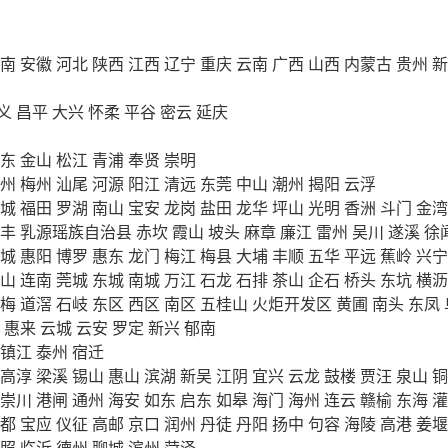
南
安徽
河北
陕西
江西
辽宁
重庆
云南
广西
山西
内蒙古
贵州
新
义
昌平
大兴
怀柔
平谷
密云
延庆
东
金山
松江
青浦
奉贤
崇明
州
梅州
汕尾
河源
阳江
清远
东莞
中山
潮州
揭阳
云浮
城
福田
罗湖
南山
宝安
龙岗
盐田
龙华
坪山
光明
香洲
斗门
金湾
丰
乳源瑶族自治县
赤坎
霞山
坡头
麻章
廉江
雷州
吴川
遂溪
徐
城
惠阳
博罗
惠东
龙门
梅江
梅县
大埔
丰顺
五华
平远
蕉岭
兴宁
山
连南
莞城
东城
南城
万江
石龙
石排
茶山
企石
桥头
东坑
横沥
梅
道滘
石岐
东区
西区
南区
五桂山
火炬开发区
黄圃
南头
东凤
惠来
云城
云安
罗定
新兴
郁南
镇江
泰州
宿迁
高淳
梁溪
锡山
惠山
滨湖
新吴
江阴
宜兴
云龙
鼓楼
贾汪
泉山
铜
崇川
港闸
通州
海安
如东
启东
如皋
海门
海州
连云
赣榆
东海
灌
都
宝应
仪征
高邮
京口
润州
丹徒
丹阳
扬中
句容
海陵
高港
姜堰
照
临沂
德州
聊城
滨州
菏泽