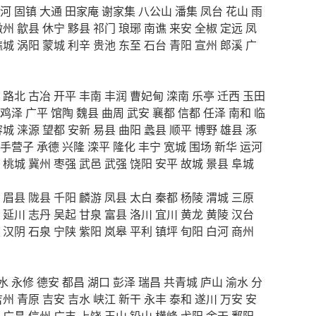
河
固镇
大通
田家庵
谢家集
八公山
潘集
凤台
花山
雨
徽州
歙县
休宁
黟县
祁门
琅琊
南谯
来安
全椒
定远
凤
谯城
涡阳
蒙城
利辛
贵池
东至
石台
青阳
宣州
郎溪
广
路北
古冶
开平
丰南
丰润
曹妃甸
滦南
乐亭
迁西
玉田
鸡泽
广平
馆陶
魏县
曲周
武安
襄都
信都
任泽
南和
临
容城
涞源
望都
安新
易县
曲阳
蠡县
顺平
博野
雄县
涿
手营子
承德
兴隆
滦平
隆化
丰宁
宽城
围场
新华
运河
桃城
冀州
枣强
武邑
武强
饶阳
安平
故城
景县
阜城
眉县
陇县
千阳
麟游
凤县
太白
秦都
杨陵
渭城
三原
延川
志丹
吴起
甘泉
富县
洛川
宜川
黄龙
黄陵
汉台
汉阴
石泉
宁陕
紫阳
岚皋
平利
镇坪
旬阳
白河
商州
水
永修
德安
都昌
湖口
彭泽
瑞昌
共青城
庐山
渝水
分
吉州
青原
吉安
吉水
峡江
新干
永丰
泰和
遂川
万安
安
广昌
信州
广丰
上饶
玉山
铅山
横峰
弋阳
余干
鄱阳