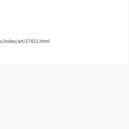
AI全数字会议系统
AI智慧无纸化会议系统
!
小间距LED显示屏
/index/art/17421.html