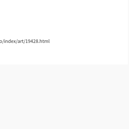
AI全数字会议系统
AI智慧无纸化会议系统
!
小间距LED显示屏
/index/art/19428.html