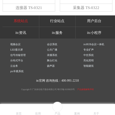
连接器 TS-0321
采集器 TS-0322
系统站点
行业站点
用户后台
itc资讯
itc服务
itc小程序
视频会议
会议系统
itcHUB会议一体机
LED显示屏
公共广播
专业扩声
信号传输管理
录播系统
中控系统
分布式平台
舞台灯光
亮化照明
云会务
扬声器
智能建筑
pis车载系统
itc官网
咨询热线：400-991-2218
Copyright © 广东保伦电子股份有限公司
粤ICP备16106620号
产品参数解释声明
首页
应用
产品
案例
关于