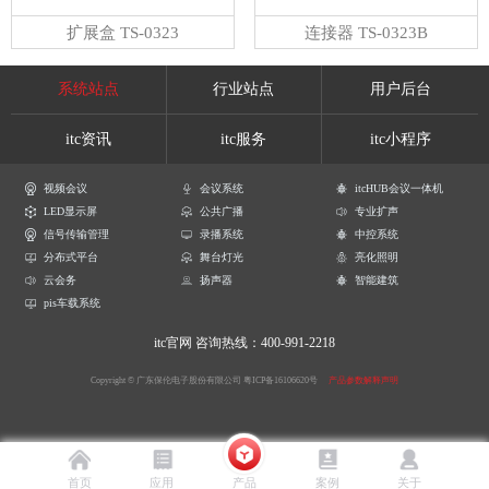
扩展盒 TS-0323
连接器 TS-0323B
系统站点
行业站点
用户后台
itc资讯
itc服务
itc小程序
视频会议
会议系统
itcHUB会议一体机
LED显示屏
公共广播
专业扩声
信号传输管理
录播系统
中控系统
分布式平台
舞台灯光
亮化照明
云会务
扬声器
智能建筑
pis车载系统
itc官网
咨询热线：400-991-2218
Copyright © 广东保伦电子股份有限公司
粤ICP备16106620号
产品参数解释声明
首页
应用
产品
案例
关于