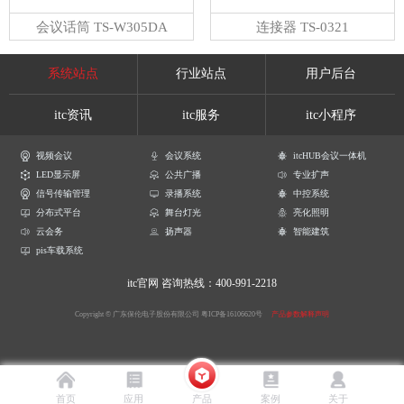
会议话筒 TS-W305DA
连接器 TS-0321
系统站点
行业站点
用户后台
itc资讯
itc服务
itc小程序
视频会议
会议系统
itcHUB会议一体机
LED显示屏
公共广播
专业扩声
信号传输管理
录播系统
中控系统
分布式平台
舞台灯光
亮化照明
云会务
扬声器
智能建筑
pis车载系统
itc官网
咨询热线：400-991-2218
Copyright © 广东保伦电子股份有限公司
粤ICP备16106620号
产品参数解释声明
首页
应用
产品
案例
关于