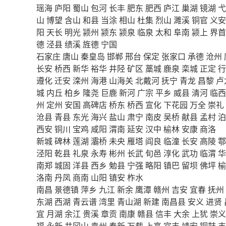
瑶海
庐阳
蜀山
包河
长丰
肥东
肥西
庐江
巢湖
镜湖
弋
山
博望
含山
和县
当涂
相山
杜集
烈山
濉溪
铜官
义安
阳
天长
明光
颍州
颍东
颍泉
临泉
太和
阜南
颍上
界首
德
泾县
绩溪
旌德
宁国
石家庄
唐山
秦皇岛
邯郸
邢台
保定
张家口
承德
沧州
长安
桥西
新华
裕华
井陉
矿区
藁城
鹿泉
栾城
正定
行
遵化
迁安
滦州
海港
山海关
北戴河
抚宁
青龙
昌黎
卢
城
内丘
柏乡
隆尧
巨鹿
新河
广宗
平乡
威县
清河
临西
州
定州
安国
高碑店
桥东
桥西
宣化
下花园
万全
崇礼
沧县
青县
东光
海兴
盐山
肃宁
南皮
吴桥
献县
孟村
泊
西安
铜川
宝鸡
咸阳
渭南
延安
汉中
榆林
安康
商洛
新城
碑林
莲湖
灞桥
未央
雁塔
阎良
临潼
长安
高陵
鄠
泾阳
乾县
礼泉
永寿
彬州
长武
旬邑
淳化
武功
临渭
华
南郑
城固
洋县
西乡
勉县
宁强
略阳
镇巴
留坝
佛坪
榆
洛南
丹凤
商南
山阳
镇安
柞水
南昌
景德镇
萍乡
九江
新余
鹰潭
赣州
吉安
宜春
抚州
东湖
西湖
青云谱
湾里
青山湖
新建
南昌县
安义
进贤
宜
月湖
余江
贵溪
章贡
南康
赣县
信丰
大余
上犹
崇义
福
永新
井冈山
袁州
奉新
万载
上高
宜丰
靖安
铜鼓
丰