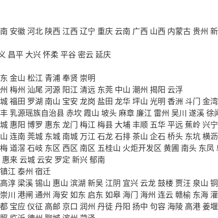
南
安徽
河北
陕西
江西
辽宁
重庆
云南
广西
山西
内蒙古
贵州
新
义
昌平
大兴
怀柔
平谷
密云
延庆
东
金山
松江
青浦
奉贤
崇明
州
梅州
汕尾
河源
阳江
清远
东莞
中山
潮州
揭阳
云浮
城
福田
罗湖
南山
宝安
龙岗
盐田
龙华
坪山
光明
香洲
斗门
金湾
丰
乳源瑶族自治县
赤坎
霞山
坡头
麻章
廉江
雷州
吴川
遂溪
徐
城
惠阳
博罗
惠东
龙门
梅江
梅县
大埔
丰顺
五华
平远
蕉岭
兴宁
山
连南
莞城
东城
南城
万江
石龙
石排
茶山
企石
桥头
东坑
横沥
梅
道滘
石岐
东区
西区
南区
五桂山
火炬开发区
黄圃
南头
东凤
惠来
云城
云安
罗定
新兴
郁南
镇江
泰州
宿迁
高淳
梁溪
锡山
惠山
滨湖
新吴
江阴
宜兴
云龙
鼓楼
贾汪
泉山
铜
崇川
港闸
通州
海安
如东
启东
如皋
海门
海州
连云
赣榆
东海
灌
都
宝应
仪征
高邮
京口
润州
丹徒
丹阳
扬中
句容
海陵
高港
姜堰
照
临沂
德州
聊城
滨州
菏泽