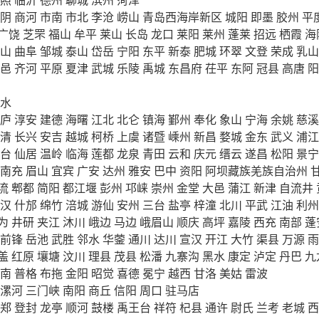
阴
商河
市南
市北
李沧
崂山
青岛西海岸新区
城阳
即墨
胶州
平
广饶
芝罘
福山
牟平
莱山
长岛
龙口
莱阳
莱州
蓬莱
招远
栖霞
海
山
曲阜
邹城
泰山
岱岳
宁阳
东平
新泰
肥城
环翠
文登
荣成
乳山
邑
齐河
平原
夏津
武城
乐陵
禹城
东昌府
茌平
东阿
冠县
高唐
阳
水
庐
淳安
建德
海曙
江北
北仑
镇海
鄞州
奉化
象山
宁海
余姚
慈溪
清
长兴
安吉
越城
柯桥
上虞
诸暨
嵊州
新昌
婺城
金东
武义
浦江
台
仙居
温岭
临海
莲都
龙泉
青田
云和
庆元
缙云
遂昌
松阳
景宁
南充
眉山
宜宾
广安
达州
雅安
巴中
资阳
阿坝藏族羌族自治州
流
郫都
简阳
都江堰
彭州
邛崃
崇州
金堂
大邑
蒲江
新津
自流井
汉
什邡
绵竹
涪城
游仙
安州
三台
盐亭
梓潼
北川
平武
江油
利州
为
井研
夹江
沐川
峨边
马边
峨眉山
顺庆
高坪
嘉陵
西充
南部
蓬
前锋
岳池
武胜
邻水
华蓥
通川
达川
宣汉
开江
大竹
渠县
万源
雨
盖
红原
壤塘
汶川
理县
茂县
松潘
九寨沟
黑水
康定
泸定
丹巴
九
南
普格
布拖
金阳
昭觉
喜德
冕宁
越西
甘洛
美姑
雷波
漯河
三门峡
南阳
商丘
信阳
周口
驻马店
郑
登封
龙亭
顺河
鼓楼
禹王台
祥符
杞县
通许
尉氏
兰考
老城
西