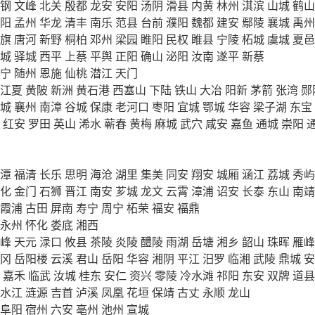
钢
文峰
北关
殷都
龙安
安阳
汤阴
滑县
内黄
林州
淇滨
山城
鹤山
阳
孟州
华龙
清丰
南乐
范县
台前
濮阳
魏都
建安
鄢陵
襄城
禹州
旗
唐河
新野
桐柏
邓州
梁园
睢阳
民权
睢县
宁陵
柘城
虞城
夏邑
城
驿城
西平
上蔡
平舆
正阳
确山
泌阳
汝南
遂平
新蔡
宁
随州
恩施
仙桃
潜江
天门
江夏
黄陂
新洲
黄石港
西塞山
下陆
铁山
大冶
阳新
茅箭
张湾
郧
城
襄州
南漳
谷城
保康
老河口
枣阳
宜城
鄂城
华容
梁子湖
东宝
红安
罗田
英山
浠水
蕲春
黄梅
麻城
武穴
咸安
嘉鱼
通城
崇阳
潭
福清
长乐
思明
海沧
湖里
集美
同安
翔安
城厢
涵江
荔城
秀屿
化
金门
石狮
晋江
南安
芗城
龙文
云霄
漳浦
诏安
长泰
东山
南靖
霞浦
古田
屏南
寿宁
周宁
柘荣
福安
福鼎
永州
怀化
娄底
湘西
峰
天元
渌口
攸县
茶陵
炎陵
醴陵
雨湖
岳塘
湘乡
韶山
珠晖
雁峰
冈
岳阳楼
云溪
君山
岳阳
华容
湘阴
平江
汨罗
临湘
武陵
鼎城
安
嘉禾
临武
汝城
桂东
安仁
资兴
零陵
冷水滩
祁阳
东安
双牌
道县
水江
涟源
吉首
泸溪
凤凰
花垣
保靖
古丈
永顺
龙山
阜阳
宿州
六安
亳州
池州
宣城