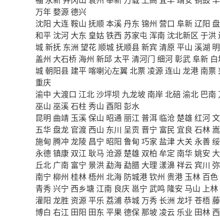
万年
婺源
德兴
沈阳
大连
鞍山
抚顺
本溪
丹东
锦州
营口
阜新
辽阳
盘
和平
沈河
大东
皇姑
铁西
苏家屯
浑南
沈北新区
于洪
城
新抚
东洲
望花
顺城
抚顺县
新宾
清原
平山
溪湖
明
盖州
大石桥
海州
新邱
太平
清河门
细河
彰武
阜新
白
城
朝阳县
建平
喀喇沁左翼
北票
凌源
连山
龙港
南票
重庆
渝中
大渡口
江北
沙坪坝
九龙坡
南岸
北碚
渝北
巴南
巫山
巫溪
石柱
秀山
酉阳
彭水
昆明
曲靖
玉溪
保山
昭通
丽江
普洱
临沧
楚雄
红河
文
五华
盘龙
官渡
西山
东川
呈贡
晋宁
富民
宜良
石林
嵩
施甸
腾冲
龙陵
昌宁
昭阳
鲁甸
巧家
盐津
大关
永善
绥
永德
镇康
双江
耿马
沧源
楚雄
双柏
牟定
南华
姚安
大
丘北
广南
富宁
景洪
勐海
勐腊
大理
漾濞
祥云
宾川
弥
南宁
柳州
桂林
梧州
北海
防城港
钦州
贵港
玉林
百色
青秀
兴宁
西乡塘
江南
良庆
邕宁
武鸣
隆安
马山
上林
灌阳
龙胜
资源
平乐
荔浦
恭城
万秀
长洲
龙圩
苍梧
藤
博白
右江
田阳
田东
平果
德保
那坡
凌云
乐业
田林
西