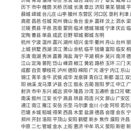
历下
市中
槐荫
天桥
历城
长清
章丘
济阳
莱芜
钢城
平
薛城
峄城
台儿庄
山亭
滕州
东营区
河口区
垦利
利津
高密
昌邑
任城
兖州
微山
鱼台
金乡
嘉祥
汶上
泗水
梁
兰陵
费县
平邑
莒南
蒙阴
临沭
德城
陵城
宁津
庆云
临
定陶
曹县
单县
成武
巨野
郓城
鄄城
东明
杭州
宁波
温州
嘉兴
湖州
绍兴
金华
衢州
舟山
台州
丽
上城
拱墅
西湖
滨江
萧山
余杭
临平
钱塘
富阳
临安
桐
乐清
南湖
秀洲
嘉善
海盐
海宁
平湖
桐乡
吴兴
南浔
德
江山
定海
普陀
岱山
嵊泗
椒江
黄岩
路桥
玉环
三门
天
成都
自贡
攀枝花
泸州
德阳
绵阳
广元
遂宁
内江
乐山
锦江
青羊
金牛
武侯
成华
龙泉驿
青白江
新都
温江
双
阳
纳溪
龙马潭
泸县
合江
叙永
古蔺
旌阳
罗江
中江
广
射洪
市中
东兴
威远
资中
隆昌
沙湾
五通桥
金口河
犍
南溪
叙州
江安
长宁
高县
珙县
筠连
兴文
屏山
广安区
通江
南江
雁江
安岳
乐至
马尔康
金川
小金
阿坝
若尔
巴塘
乡城
稻城
得荣
西昌
木里
盐源
德昌
会理
会东
宁
郑州
开封
洛阳
平顶山
安阳
鹤壁
新乡
焦作
濮阳
许昌
中原
二七
管城
金水
上街
惠济
中牟
巩义
荥阳
新密
新