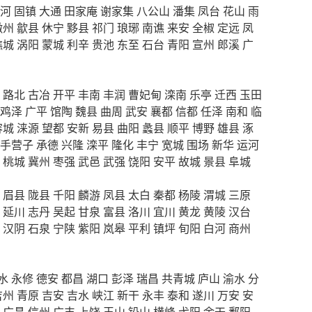
河
固镇
大通
田家庵
谢家集
八公山
潘集
凤台
花山
雨
徽州
歙县
休宁
黟县
祁门
琅琊
南谯
来安
全椒
定远
凤
谯城
涡阳
蒙城
利辛
贵池
东至
石台
青阳
宣州
郎溪
广
路北
古冶
开平
丰南
丰润
曹妃甸
滦南
乐亭
迁西
玉田
鸡泽
广平
馆陶
魏县
曲周
武安
襄都
信都
任泽
南和
临
容城
涞源
望都
安新
易县
曲阳
蠡县
顺平
博野
雄县
涿
手营子
承德
兴隆
滦平
隆化
丰宁
宽城
围场
新华
运河
桃城
冀州
枣强
武邑
武强
饶阳
安平
故城
景县
阜城
眉县
陇县
千阳
麟游
凤县
太白
秦都
杨陵
渭城
三原
延川
志丹
吴起
甘泉
富县
洛川
宜川
黄龙
黄陵
汉台
汉阴
石泉
宁陕
紫阳
岚皋
平利
镇坪
旬阳
白河
商州
水
永修
德安
都昌
湖口
彭泽
瑞昌
共青城
庐山
渝水
分
吉州
青原
吉安
吉水
峡江
新干
永丰
泰和
遂川
万安
安
广昌
信州
广丰
上饶
玉山
铅山
横峰
弋阳
余干
鄱阳