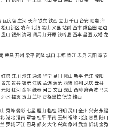
店
瓦房店
庄河
长海
铁东
铁西
立山
千山
台安
岫岩
海
松山新区
凌海
北镇
黑山
义县
站前
西市
鲅鱼圈
老边
盘山
银州
清河
调兵山
开原
铁岭县
西丰
昌图
双塔
龙
南
荣昌
开州
梁平
武隆
城口
丰都
垫江
忠县
云阳
奉节
红塔
江川
澄江
通海
华宁
易门
峨山
新平
元江
隆阳
景东
景谷
镇沅
江城
孟连
澜沧
西盟
临翔
凤庆
云县
元阳
红河
金平
绿春
河口
文山
砚山
西畴
麻栗坡
马关
泸水
福贡
贡山
兰坪
香格里拉
德钦
维西
山
秀峰
叠彩
七星
雁山
临桂
阳朔
灵川
全州
兴安
永福
北
港北
港南
覃塘
桂平
平南
玉州
福绵
北流
容县
陆川
兰
罗城
环江
巴马
都安
大化
兴宾
象州
武宣
忻城
金秀