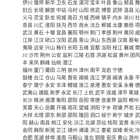
伊川
偃师
新华
卫东
石龙
湛河
宝丰
叶县
鲁山
郏县
舞
封丘
长垣
解放
中站
马村
山阳
修武
博爱
武陟
温县
沁
义马
灵宝
卧龙
宛城
南召
方城
西峡
镇平
内乡
淅川
社
息县
川汇
淮阳
扶沟
西华
商水
沈丘
郸城
太康
鹿邑
项
武汉
黄石
十堰
宜昌
襄阳
鄂州
荆门
孝感
荆州
黄冈
咸
江岸
江汉
硚口
汉阳
武昌
青山
洪山
东西湖
汉南
蔡甸
夷陵
远安
兴山
秭归
长阳
五峰
宜都
当阳
枝江
襄城
樊
川
沙市
荆州
公安
监利
江陵
石首
洪湖
松滋
黄州
团风
丰
来凤
鹤峰
仙桃
潜江
福州
厦门
莆田
三明
泉州
漳州
南平
龙岩
宁德
鼓楼
台江
仓山
马尾
晋安
闽侯
连江
罗源
闽清
永泰
平
泰宁
建宁
永安
丰泽
鲤城
洛江
泉港
惠安
安溪
永春
德
武夷山
建瓯
新罗
永定
长汀
上杭
武平
连城
漳平
蕉城
长沙
株洲
湘潭
衡阳
邵阳
岳阳
常德
张家界
益阳
郴州
芙蓉
天心
岳麓
开福
雨花
望城
浏阳
宁乡
荷塘
芦淞
石
大祥
北塔
邵东
新邵
邵阳
隆回
洞口
绥宁
新宁
城步
武
阳
赫山
南县
桃江
安化
沅江
北湖
苏仙
桂阳
宜章
永兴
会同
麻阳
新晃
芷江
靖州
通道
洪江
娄星
双峰
新化
冷
合肥
芜湖
蚌埠
淮南
马鞍山
淮北
铜陵
安庆
黄山
滁州