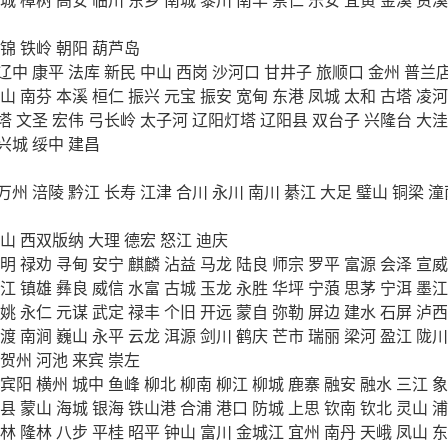
锦
铁岭
朝阳
葫芦岛
辽中
康平
法库
新民
中山
西岗
沙河口
甘井子
旅顺口
金州
普兰
山
南芬
本溪
桓仁
振兴
元宝
振安
宽甸
东港
凤城
太和
古塔
凌河
塔
文圣
宏伟
弓长岭
太子河
辽阳灯塔
辽阳县
双台子
兴隆台
大洼
兴城
绥中
建昌
万州
涪陵
黔江
长寿
江津
合川
永川
南川
綦江
大足
璧山
铜梁
潼
山
西双版纳
大理
德宏
怒江
迪庆
明
禄劝
寻甸
安宁
麒麟
沾益
马龙
陆良
师宗
罗平
富源
会泽
宣威
江
镇雄
彝良
威信
水富
古城
玉龙
永胜
华坪
宁蒗
思茅
宁洱
墨江
姚
永仁
元谋
武定
禄丰
个旧
开远
蒙自
弥勒
屏边
建水
石屏
泸西
渡
南涧
巍山
永平
云龙
洱源
剑川
鹤庆
芒市
瑞丽
梁河
盈江
陇川
贺州
河池
来宾
崇左
宾阳
横州
城中
鱼峰
柳北
柳南
柳江
柳城
鹿寨
融安
融水
三江
象
县
蒙山
海城
银海
铁山港
合浦
港口
防城
上思
钦南
钦北
灵山
浦
林
隆林
八步
平桂
昭平
钟山
富川
金城江
宜州
南丹
天峨
凤山
东