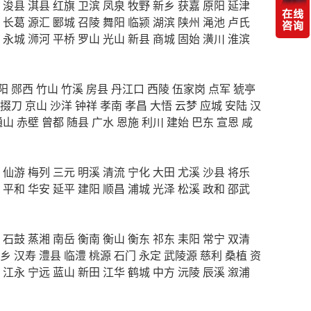
浚县
淇县
红旗
卫滨
凤泉
牧野
新乡
获嘉
原阳
延津
长葛
源汇
郾城
召陵
舞阳
临颍
湖滨
陕州
渑池
卢氏
永城
浉河
平桥
罗山
光山
新县
商城
固始
潢川
淮滨
阳
郧西
竹山
竹溪
房县
丹江口
西陵
伍家岗
点军
猇亭
掇刀
京山
沙洋
钟祥
孝南
孝昌
大悟
云梦
应城
安陆
汉
通山
赤壁
曾都
随县
广水
恩施
利川
建始
巴东
宣恩
咸
仙游
梅列
三元
明溪
清流
宁化
大田
尤溪
沙县
将乐
平和
华安
延平
建阳
顺昌
浦城
光泽
松溪
政和
邵武
石鼓
蒸湘
南岳
衡南
衡山
衡东
祁东
耒阳
常宁
双清
乡
汉寿
澧县
临澧
桃源
石门
永定
武陵源
慈利
桑植
资
江永
宁远
蓝山
新田
江华
鹤城
中方
沅陵
辰溪
溆浦