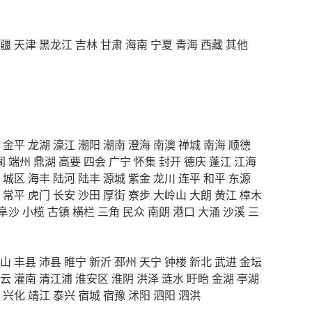
疆
天津
黑龙江
吉林
甘肃
海南
宁夏
青海
西藏
其他
金平
龙湖
濠江
潮阳
潮南
澄海
南澳
禅城
南海
顺德
闻
端州
鼎湖
高要
四会
广宁
怀集
封开
德庆
蓬江
江海
城区
海丰
陆河
陆丰
源城
紫金
龙川
连平
和平
东源
常平
虎门
长安
沙田
厚街
寮步
大岭山
大朗
黄江
樟木
阜沙
小榄
古镇
横栏
三角
民众
南朗
港口
大涌
沙溪
三
山
丰县
沛县
睢宁
新沂
邳州
天宁
钟楼
新北
武进
金坛
云
灌南
清江浦
淮安区
淮阴
洪泽
涟水
盱眙
金湖
亭湖
兴化
靖江
泰兴
宿城
宿豫
沭阳
泗阳
泗洪