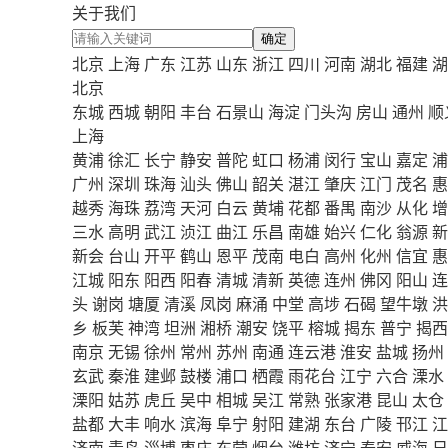
关于我们
确定
北京
上海
广东
江苏
山东
浙江
四川
河南
湖北
福建
湖
北京
东城
西城
朝阳
丰台
石景山
海淀
门头沟
房山
通州
顺
上海
黄浦
徐汇
长宁
静安
普陀
虹口
杨浦
闵行
宝山
嘉定
浦
广州
深圳
珠海
汕头
佛山
韶关
湛江
肇庆
江门
茂名
惠
越秀
海珠
荔湾
天河
白云
黄埔
花都
番禺
南沙
从化
增
三水
高明
武江
浈江
曲江
乐昌
南雄
始兴
仁化
翁源
新
新会
台山
开平
鹤山
恩平
茂南
电白
高州
化州
信宜
惠
江城
阳东
阳西
阳春
清城
清新
英德
连州
佛冈
阳山
连
头
谢岗
塘厦
清溪
凤岗
麻涌
中堂
高埗
石碣
望牛墩
洪
乡
板芙
神湾
坦洲
湘桥
潮安
饶平
榕城
揭东
普宁
揭西
南京
无锡
徐州
常州
苏州
南通
连云港
淮安
盐城
扬州
玄武
秦淮
建邺
鼓楼
浦口
栖霞
雨花台
江宁
六合
溧水
溧阳
姑苏
虎丘
吴中
相城
吴江
常熟
张家港
昆山
太仓
盐都
大丰
响水
滨海
阜宁
射阳
建湖
东台
广陵
邗江
江
济南
青岛
淄博
枣庄
东营
烟台
潍坊
济宁
泰安
威海
日