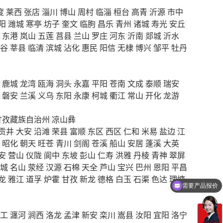
度
莱西
张店
淄川
博山
周村
临淄
桓台
高青
沂源
市中
阳
潍城
寒亭
坊子
奎文
临朐
昌乐
青州
诸城
寿光
安丘
东港
岚山
五莲
莒县
兰山
罗庄
河东
沂南
郯城
沂水
谷
莘县
临清
滨城
沾化
惠民
阳信
无棣
博兴
邹平
牡丹
鹿城
龙湾
瓯海
洞头
永嘉
平阳
苍南
文成
泰顺
瑞安
磐安
兰溪
义乌
东阳
永康
柯城
衢江
常山
开化
龙游
甘孜藏族自治州
凉山彝
贡井
大安
沿滩
荣县
富顺
东区
西区
仁和
米易
盐边
江
昭化
朝天
旺苍
青川
剑阁
苍溪
船山
安居
蓬溪
大英
安
营山
仪陇
阆中
东坡
彭山
仁寿
洪雅
丹棱
青神
翠屏
城
名山
荥经
汉源
石棉
天全
芦山
宝兴
巴州
恩阳
平昌
龙
雅江
道孚
炉霍
甘孜
新龙
德格
白玉
石渠
色达
理塘
需要产品报价
可以定制方案吗？
工
瀍河
涧西
洛龙
孟津
新安
栾川
嵩县
汝阳
宜阳
洛宁