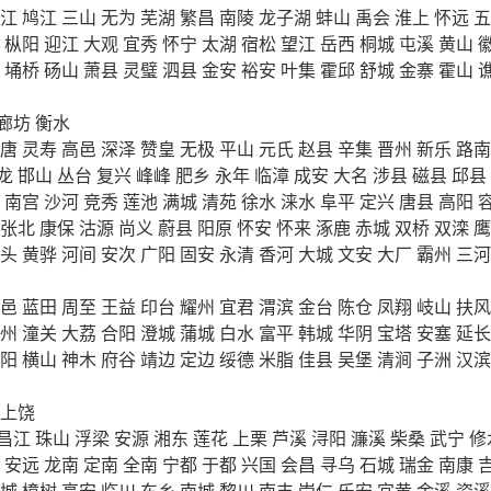
江
鸠江
三山
无为
芜湖
繁昌
南陵
龙子湖
蚌山
禹会
淮上
怀远
五
枞阳
迎江
大观
宜秀
怀宁
太湖
宿松
望江
岳西
桐城
屯溪
黄山
埇桥
砀山
萧县
灵璧
泗县
金安
裕安
叶集
霍邱
舒城
金寨
霍山
廊坊
衡水
唐
灵寿
高邑
深泽
赞皇
无极
平山
元氏
赵县
辛集
晋州
新乐
路南
龙
邯山
丛台
复兴
峰峰
肥乡
永年
临漳
成安
大名
涉县
磁县
邱县
南宫
沙河
竞秀
莲池
满城
清苑
徐水
涞水
阜平
定兴
唐县
高阳
张北
康保
沽源
尚义
蔚县
阳原
怀安
怀来
涿鹿
赤城
双桥
双滦
鹰
头
黄骅
河间
安次
广阳
固安
永清
香河
大城
文安
大厂
霸州
三河
邑
蓝田
周至
王益
印台
耀州
宜君
渭滨
金台
陈仓
凤翔
岐山
扶风
州
潼关
大荔
合阳
澄城
蒲城
白水
富平
韩城
华阴
宝塔
安塞
延长
阳
横山
神木
府谷
靖边
定边
绥德
米脂
佳县
吴堡
清涧
子洲
汉滨
上饶
昌江
珠山
浮梁
安源
湘东
莲花
上栗
芦溪
浔阳
濂溪
柴桑
武宁
修
安远
龙南
定南
全南
宁都
于都
兴国
会昌
寻乌
石城
瑞金
南康
城
樟树
高安
临川
东乡
南城
黎川
南丰
崇仁
乐安
宜黄
金溪
资溪