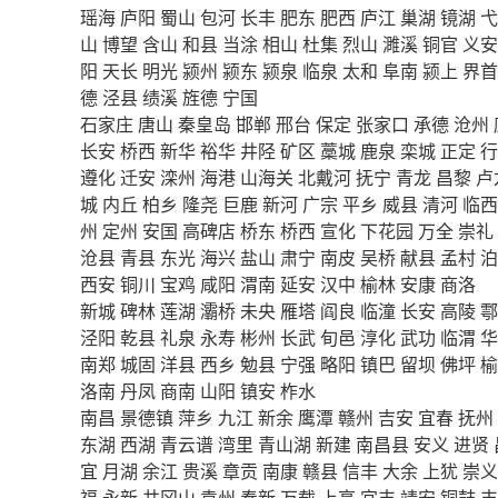
瑶海
庐阳
蜀山
包河
长丰
肥东
肥西
庐江
巢湖
镜湖
弋
山
博望
含山
和县
当涂
相山
杜集
烈山
濉溪
铜官
义安
阳
天长
明光
颍州
颍东
颍泉
临泉
太和
阜南
颍上
界首
德
泾县
绩溪
旌德
宁国
石家庄
唐山
秦皇岛
邯郸
邢台
保定
张家口
承德
沧州
长安
桥西
新华
裕华
井陉
矿区
藁城
鹿泉
栾城
正定
行
遵化
迁安
滦州
海港
山海关
北戴河
抚宁
青龙
昌黎
卢
城
内丘
柏乡
隆尧
巨鹿
新河
广宗
平乡
威县
清河
临西
州
定州
安国
高碑店
桥东
桥西
宣化
下花园
万全
崇礼
沧县
青县
东光
海兴
盐山
肃宁
南皮
吴桥
献县
孟村
泊
西安
铜川
宝鸡
咸阳
渭南
延安
汉中
榆林
安康
商洛
新城
碑林
莲湖
灞桥
未央
雁塔
阎良
临潼
长安
高陵
鄠
泾阳
乾县
礼泉
永寿
彬州
长武
旬邑
淳化
武功
临渭
华
南郑
城固
洋县
西乡
勉县
宁强
略阳
镇巴
留坝
佛坪
榆
洛南
丹凤
商南
山阳
镇安
柞水
南昌
景德镇
萍乡
九江
新余
鹰潭
赣州
吉安
宜春
抚州
东湖
西湖
青云谱
湾里
青山湖
新建
南昌县
安义
进贤
宜
月湖
余江
贵溪
章贡
南康
赣县
信丰
大余
上犹
崇义
福
永新
井冈山
袁州
奉新
万载
上高
宜丰
靖安
铜鼓
丰