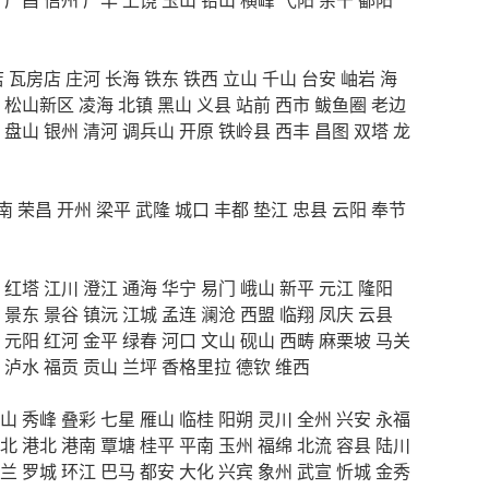
店
瓦房店
庄河
长海
铁东
铁西
立山
千山
台安
岫岩
海
松山新区
凌海
北镇
黑山
义县
站前
西市
鲅鱼圈
老边
盘山
银州
清河
调兵山
开原
铁岭县
西丰
昌图
双塔
龙
南
荣昌
开州
梁平
武隆
城口
丰都
垫江
忠县
云阳
奉节
红塔
江川
澄江
通海
华宁
易门
峨山
新平
元江
隆阳
景东
景谷
镇沅
江城
孟连
澜沧
西盟
临翔
凤庆
云县
元阳
红河
金平
绿春
河口
文山
砚山
西畴
麻栗坡
马关
泸水
福贡
贡山
兰坪
香格里拉
德钦
维西
山
秀峰
叠彩
七星
雁山
临桂
阳朔
灵川
全州
兴安
永福
北
港北
港南
覃塘
桂平
平南
玉州
福绵
北流
容县
陆川
兰
罗城
环江
巴马
都安
大化
兴宾
象州
武宣
忻城
金秀