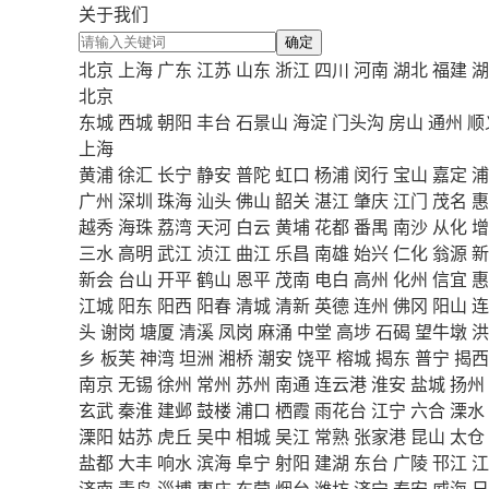
关于我们
确定
北京
上海
广东
江苏
山东
浙江
四川
河南
湖北
福建
湖
北京
东城
西城
朝阳
丰台
石景山
海淀
门头沟
房山
通州
顺
上海
黄浦
徐汇
长宁
静安
普陀
虹口
杨浦
闵行
宝山
嘉定
浦
广州
深圳
珠海
汕头
佛山
韶关
湛江
肇庆
江门
茂名
惠
越秀
海珠
荔湾
天河
白云
黄埔
花都
番禺
南沙
从化
增
三水
高明
武江
浈江
曲江
乐昌
南雄
始兴
仁化
翁源
新
新会
台山
开平
鹤山
恩平
茂南
电白
高州
化州
信宜
惠
江城
阳东
阳西
阳春
清城
清新
英德
连州
佛冈
阳山
连
头
谢岗
塘厦
清溪
凤岗
麻涌
中堂
高埗
石碣
望牛墩
洪
乡
板芙
神湾
坦洲
湘桥
潮安
饶平
榕城
揭东
普宁
揭西
南京
无锡
徐州
常州
苏州
南通
连云港
淮安
盐城
扬州
玄武
秦淮
建邺
鼓楼
浦口
栖霞
雨花台
江宁
六合
溧水
溧阳
姑苏
虎丘
吴中
相城
吴江
常熟
张家港
昆山
太仓
盐都
大丰
响水
滨海
阜宁
射阳
建湖
东台
广陵
邗江
江
济南
青岛
淄博
枣庄
东营
烟台
潍坊
济宁
泰安
威海
日