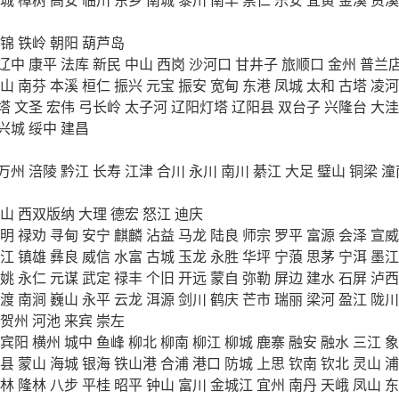
锦
铁岭
朝阳
葫芦岛
辽中
康平
法库
新民
中山
西岗
沙河口
甘井子
旅顺口
金州
普兰
山
南芬
本溪
桓仁
振兴
元宝
振安
宽甸
东港
凤城
太和
古塔
凌河
塔
文圣
宏伟
弓长岭
太子河
辽阳灯塔
辽阳县
双台子
兴隆台
大洼
兴城
绥中
建昌
万州
涪陵
黔江
长寿
江津
合川
永川
南川
綦江
大足
璧山
铜梁
潼
山
西双版纳
大理
德宏
怒江
迪庆
明
禄劝
寻甸
安宁
麒麟
沾益
马龙
陆良
师宗
罗平
富源
会泽
宣威
江
镇雄
彝良
威信
水富
古城
玉龙
永胜
华坪
宁蒗
思茅
宁洱
墨江
姚
永仁
元谋
武定
禄丰
个旧
开远
蒙自
弥勒
屏边
建水
石屏
泸西
渡
南涧
巍山
永平
云龙
洱源
剑川
鹤庆
芒市
瑞丽
梁河
盈江
陇川
贺州
河池
来宾
崇左
宾阳
横州
城中
鱼峰
柳北
柳南
柳江
柳城
鹿寨
融安
融水
三江
象
县
蒙山
海城
银海
铁山港
合浦
港口
防城
上思
钦南
钦北
灵山
浦
林
隆林
八步
平桂
昭平
钟山
富川
金城江
宜州
南丹
天峨
凤山
东