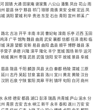
河
固镇
大通
田家庵
谢家集
八公山
潘集
凤台
花山
雨
徽州
歙县
休宁
黟县
祁门
琅琊
南谯
来安
全椒
定远
凤
谯城
涡阳
蒙城
利辛
贵池
东至
石台
青阳
宣州
郎溪
广
路北
古冶
开平
丰南
丰润
曹妃甸
滦南
乐亭
迁西
玉田
鸡泽
广平
馆陶
魏县
曲周
武安
襄都
信都
任泽
南和
临
容城
涞源
望都
安新
易县
曲阳
蠡县
顺平
博野
雄县
涿
手营子
承德
兴隆
滦平
隆化
丰宁
宽城
围场
新华
运河
桃城
冀州
枣强
武邑
武强
饶阳
安平
故城
景县
阜城
眉县
陇县
千阳
麟游
凤县
太白
秦都
杨陵
渭城
三原
延川
志丹
吴起
甘泉
富县
洛川
宜川
黄龙
黄陵
汉台
汉阴
石泉
宁陕
紫阳
岚皋
平利
镇坪
旬阳
白河
商州
水
永修
德安
都昌
湖口
彭泽
瑞昌
共青城
庐山
渝水
分
吉州
青原
吉安
吉水
峡江
新干
永丰
泰和
遂川
万安
安
广昌
信州
广丰
上饶
玉山
铅山
横峰
弋阳
余干
鄱阳