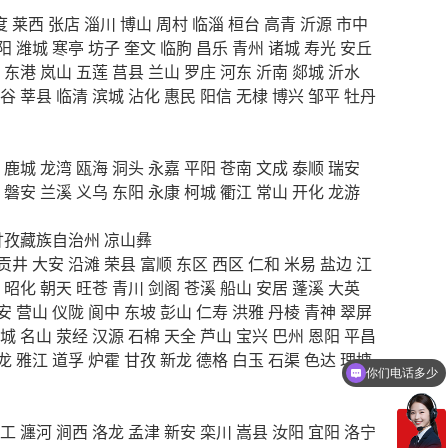
度
莱西
张店
淄川
博山
周村
临淄
桓台
高青
沂源
市中
阳
潍城
寒亭
坊子
奎文
临朐
昌乐
青州
诸城
寿光
安丘
东港
岚山
五莲
莒县
兰山
罗庄
河东
沂南
郯城
沂水
谷
莘县
临清
滨城
沾化
惠民
阳信
无棣
博兴
邹平
牡丹
鹿城
龙湾
瓯海
洞头
永嘉
平阳
苍南
文成
泰顺
瑞安
磐安
兰溪
义乌
东阳
永康
柯城
衢江
常山
开化
龙游
甘孜藏族自治州
凉山彝
贡井
大安
沿滩
荣县
富顺
东区
西区
仁和
米易
盐边
江
昭化
朝天
旺苍
青川
剑阁
苍溪
船山
安居
蓬溪
大英
安
营山
仪陇
阆中
东坡
彭山
仁寿
洪雅
丹棱
青神
翠屏
城
名山
荥经
汉源
石棉
天全
芦山
宝兴
巴州
恩阳
平昌
龙
雅江
道孚
炉霍
甘孜
新龙
德格
白玉
石渠
色达
理塘
你们电话多少
工
瀍河
涧西
洛龙
孟津
新安
栾川
嵩县
汝阳
宜阳
洛宁