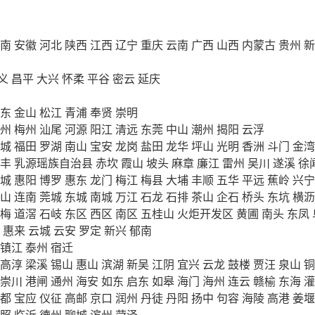
南
安徽
河北
陕西
江西
辽宁
重庆
云南
广西
山西
内蒙古
贵州
新
义
昌平
大兴
怀柔
平谷
密云
延庆
东
金山
松江
青浦
奉贤
崇明
州
梅州
汕尾
河源
阳江
清远
东莞
中山
潮州
揭阳
云浮
城
福田
罗湖
南山
宝安
龙岗
盐田
龙华
坪山
光明
香洲
斗门
金湾
丰
乳源瑶族自治县
赤坎
霞山
坡头
麻章
廉江
雷州
吴川
遂溪
徐
城
惠阳
博罗
惠东
龙门
梅江
梅县
大埔
丰顺
五华
平远
蕉岭
兴宁
山
连南
莞城
东城
南城
万江
石龙
石排
茶山
企石
桥头
东坑
横沥
梅
道滘
石岐
东区
西区
南区
五桂山
火炬开发区
黄圃
南头
东凤
惠来
云城
云安
罗定
新兴
郁南
镇江
泰州
宿迁
高淳
梁溪
锡山
惠山
滨湖
新吴
江阴
宜兴
云龙
鼓楼
贾汪
泉山
铜
崇川
港闸
通州
海安
如东
启东
如皋
海门
海州
连云
赣榆
东海
灌
都
宝应
仪征
高邮
京口
润州
丹徒
丹阳
扬中
句容
海陵
高港
姜堰
照
临沂
德州
聊城
滨州
菏泽