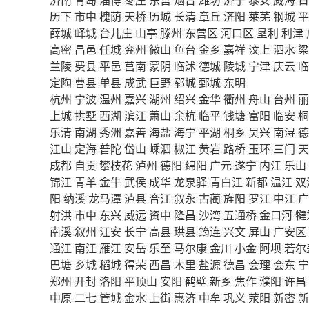
历下
市中
槐荫
天桥
历城
长清
章丘
济阳
莱芜
钢城
平
薛城
峄城
台儿庄
山亭
滕州
东营区
河口区
垦利
利津
高密
昌邑
任城
兖州
微山
鱼台
金乡
嘉祥
汶上
泗水
梁
兰陵
费县
平邑
莒南
蒙阴
临沭
德城
陵城
宁津
庆云
临
定陶
曹县
单县
成武
巨野
郓城
鄄城
东明
杭州
宁波
温州
嘉兴
湖州
绍兴
金华
衢州
舟山
台州
丽
上城
拱墅
西湖
滨江
萧山
余杭
临平
钱塘
富阳
临安
桐
乐清
南湖
秀洲
嘉善
海盐
海宁
平湖
桐乡
吴兴
南浔
德
江山
定海
普陀
岱山
嵊泗
椒江
黄岩
路桥
玉环
三门
天
成都
自贡
攀枝花
泸州
德阳
绵阳
广元
遂宁
内江
乐山
锦江
青羊
金牛
武侯
成华
龙泉驿
青白江
新都
温江
双
阳
纳溪
龙马潭
泸县
合江
叙永
古蔺
旌阳
罗江
中江
广
射洪
市中
东兴
威远
资中
隆昌
沙湾
五通桥
金口河
犍
南溪
叙州
江安
长宁
高县
珙县
筠连
兴文
屏山
广安区
通江
南江
雁江
安岳
乐至
马尔康
金川
小金
阿坝
若尔
巴塘
乡城
稻城
得荣
西昌
木里
盐源
德昌
会理
会东
宁
郑州
开封
洛阳
平顶山
安阳
鹤壁
新乡
焦作
濮阳
许昌
中原
二七
管城
金水
上街
惠济
中牟
巩义
荥阳
新密
新