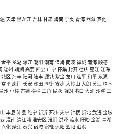
疆
天津
黑龙江
吉林
甘肃
海南
宁夏
青海
西藏
其他
金平
龙湖
濠江
潮阳
潮南
澄海
南澳
禅城
南海
顺德
闻
端州
鼎湖
高要
四会
广宁
怀集
封开
德庆
蓬江
江海
城区
海丰
陆河
陆丰
源城
紫金
龙川
连平
和平
东源
常平
虎门
长安
沙田
厚街
寮步
大岭山
大朗
黄江
樟木
阜沙
小榄
古镇
横栏
三角
民众
南朗
港口
大涌
沙溪
三
山
丰县
沛县
睢宁
新沂
邳州
天宁
钟楼
新北
武进
金坛
云
灌南
清江浦
淮安区
淮阴
洪泽
涟水
盱眙
金湖
亭湖
兴化
靖江
泰兴
宿城
宿豫
沭阳
泗阳
泗洪