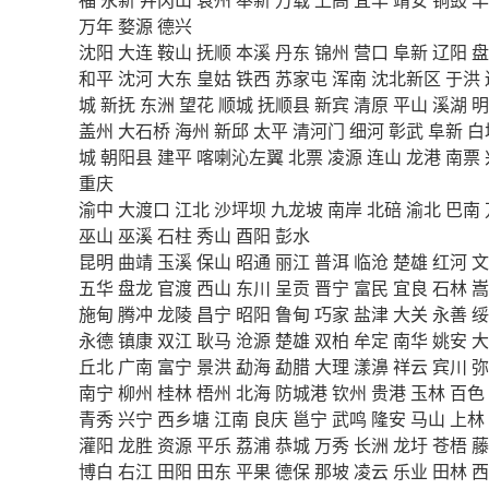
万年
婺源
德兴
沈阳
大连
鞍山
抚顺
本溪
丹东
锦州
营口
阜新
辽阳
盘
和平
沈河
大东
皇姑
铁西
苏家屯
浑南
沈北新区
于洪
城
新抚
东洲
望花
顺城
抚顺县
新宾
清原
平山
溪湖
明
盖州
大石桥
海州
新邱
太平
清河门
细河
彰武
阜新
白
城
朝阳县
建平
喀喇沁左翼
北票
凌源
连山
龙港
南票
重庆
渝中
大渡口
江北
沙坪坝
九龙坡
南岸
北碚
渝北
巴南
巫山
巫溪
石柱
秀山
酉阳
彭水
昆明
曲靖
玉溪
保山
昭通
丽江
普洱
临沧
楚雄
红河
文
五华
盘龙
官渡
西山
东川
呈贡
晋宁
富民
宜良
石林
嵩
施甸
腾冲
龙陵
昌宁
昭阳
鲁甸
巧家
盐津
大关
永善
绥
永德
镇康
双江
耿马
沧源
楚雄
双柏
牟定
南华
姚安
大
丘北
广南
富宁
景洪
勐海
勐腊
大理
漾濞
祥云
宾川
弥
南宁
柳州
桂林
梧州
北海
防城港
钦州
贵港
玉林
百色
青秀
兴宁
西乡塘
江南
良庆
邕宁
武鸣
隆安
马山
上林
灌阳
龙胜
资源
平乐
荔浦
恭城
万秀
长洲
龙圩
苍梧
藤
博白
右江
田阳
田东
平果
德保
那坡
凌云
乐业
田林
西