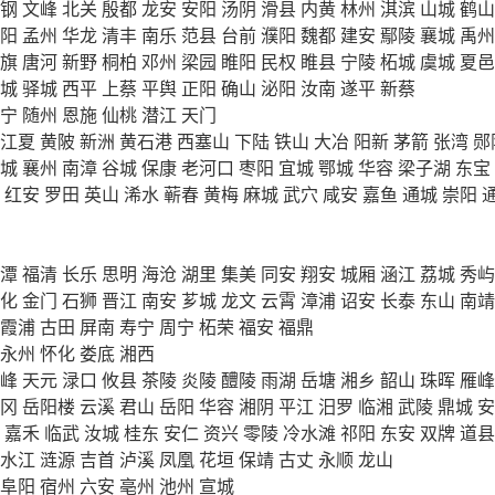
钢
文峰
北关
殷都
龙安
安阳
汤阴
滑县
内黄
林州
淇滨
山城
鹤山
阳
孟州
华龙
清丰
南乐
范县
台前
濮阳
魏都
建安
鄢陵
襄城
禹州
旗
唐河
新野
桐柏
邓州
梁园
睢阳
民权
睢县
宁陵
柘城
虞城
夏邑
城
驿城
西平
上蔡
平舆
正阳
确山
泌阳
汝南
遂平
新蔡
宁
随州
恩施
仙桃
潜江
天门
江夏
黄陂
新洲
黄石港
西塞山
下陆
铁山
大冶
阳新
茅箭
张湾
郧
城
襄州
南漳
谷城
保康
老河口
枣阳
宜城
鄂城
华容
梁子湖
东宝
红安
罗田
英山
浠水
蕲春
黄梅
麻城
武穴
咸安
嘉鱼
通城
崇阳
潭
福清
长乐
思明
海沧
湖里
集美
同安
翔安
城厢
涵江
荔城
秀屿
化
金门
石狮
晋江
南安
芗城
龙文
云霄
漳浦
诏安
长泰
东山
南靖
霞浦
古田
屏南
寿宁
周宁
柘荣
福安
福鼎
永州
怀化
娄底
湘西
峰
天元
渌口
攸县
茶陵
炎陵
醴陵
雨湖
岳塘
湘乡
韶山
珠晖
雁峰
冈
岳阳楼
云溪
君山
岳阳
华容
湘阴
平江
汨罗
临湘
武陵
鼎城
安
嘉禾
临武
汝城
桂东
安仁
资兴
零陵
冷水滩
祁阳
东安
双牌
道县
水江
涟源
吉首
泸溪
凤凰
花垣
保靖
古丈
永顺
龙山
阜阳
宿州
六安
亳州
池州
宣城