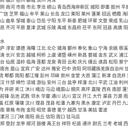
阴
商河
市南
市北
李沧
崂山
青岛西海岸新区
城阳
即墨
胶州
平
广饶
芝罘
福山
牟平
莱山
长岛
龙口
莱阳
莱州
蓬莱
招远
栖霞
海
山
曲阜
邹城
泰山
岱岳
宁阳
东平
新泰
肥城
环翠
文登
荣成
乳山
邑
齐河
平原
夏津
武城
乐陵
禹城
东昌府
茌平
东阿
冠县
高唐
阳
水
庐
淳安
建德
海曙
江北
北仑
镇海
鄞州
奉化
象山
宁海
余姚
慈溪
清
长兴
安吉
越城
柯桥
上虞
诸暨
嵊州
新昌
婺城
金东
武义
浦江
台
仙居
温岭
临海
莲都
龙泉
青田
云和
庆元
缙云
遂昌
松阳
景宁
南充
眉山
宜宾
广安
达州
雅安
巴中
资阳
阿坝藏族羌族自治州
流
郫都
简阳
都江堰
彭州
邛崃
崇州
金堂
大邑
蒲江
新津
自流井
汉
什邡
绵竹
涪城
游仙
安州
三台
盐亭
梓潼
北川
平武
江油
利州
为
井研
夹江
沐川
峨边
马边
峨眉山
顺庆
高坪
嘉陵
西充
南部
蓬
前锋
岳池
武胜
邻水
华蓥
通川
达川
宣汉
开江
大竹
渠县
万源
雨
盖
红原
壤塘
汶川
理县
茂县
松潘
九寨沟
黑水
康定
泸定
丹巴
九
南
普格
布拖
金阳
昭觉
喜德
冕宁
越西
甘洛
美姑
雷波
漯河
三门峡
南阳
商丘
信阳
周口
驻马店
郑
登封
龙亭
顺河
鼓楼
禹王台
祥符
杞县
通许
尉氏
兰考
老城
西