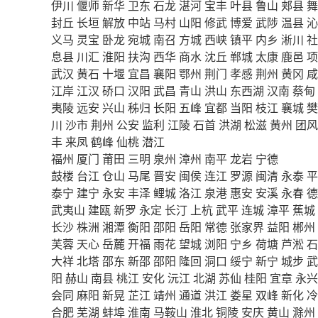
伊川
偃师
新华
卫东
石龙
湛河
宝丰
叶县
鲁山
郏县
舞
封丘
长垣
解放
中站
马村
山阳
修武
博爱
武陟
温县
沁
义马
灵宝
卧龙
宛城
南召
方城
西峡
镇平
内乡
淅川
社
息县
川汇
淮阳
扶沟
西华
商水
沈丘
郸城
太康
鹿邑
项
武汉
黄石
十堰
宜昌
襄阳
鄂州
荆门
孝感
荆州
黄冈
咸
江岸
江汉
硚口
汉阳
武昌
青山
洪山
东西湖
汉南
蔡甸
夷陵
远安
兴山
秭归
长阳
五峰
宜都
当阳
枝江
襄城
樊
川
沙市
荆州
公安
监利
江陵
石首
洪湖
松滋
黄州
团风
丰
来凤
鹤峰
仙桃
潜江
福州
厦门
莆田
三明
泉州
漳州
南平
龙岩
宁德
鼓楼
台江
仓山
马尾
晋安
闽侯
连江
罗源
闽清
永泰
平
泰宁
建宁
永安
丰泽
鲤城
洛江
泉港
惠安
安溪
永春
德
武夷山
建瓯
新罗
永定
长汀
上杭
武平
连城
漳平
蕉城
长沙
株洲
湘潭
衡阳
邵阳
岳阳
常德
张家界
益阳
郴州
芙蓉
天心
岳麓
开福
雨花
望城
浏阳
宁乡
荷塘
芦淞
石
大祥
北塔
邵东
新邵
邵阳
隆回
洞口
绥宁
新宁
城步
武
阳
赫山
南县
桃江
安化
沅江
北湖
苏仙
桂阳
宜章
永兴
会同
麻阳
新晃
芷江
靖州
通道
洪江
娄星
双峰
新化
冷
合肥
芜湖
蚌埠
淮南
马鞍山
淮北
铜陵
安庆
黄山
滁州