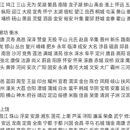
江
鸠江
三山
无为
芜湖
繁昌
南陵
龙子湖
蚌山
禹会
淮上
怀远
五
枞阳
迎江
大观
宜秀
怀宁
太湖
宿松
望江
岳西
桐城
屯溪
黄山
埇桥
砀山
萧县
灵璧
泗县
金安
裕安
叶集
霍邱
舒城
金寨
霍山
廊坊
衡水
唐
灵寿
高邑
深泽
赞皇
无极
平山
元氏
赵县
辛集
晋州
新乐
路南
龙
邯山
丛台
复兴
峰峰
肥乡
永年
临漳
成安
大名
涉县
磁县
邱县
南宫
沙河
竞秀
莲池
满城
清苑
徐水
涞水
阜平
定兴
唐县
高阳
张北
康保
沽源
尚义
蔚县
阳原
怀安
怀来
涿鹿
赤城
双桥
双滦
鹰
头
黄骅
河间
安次
广阳
固安
永清
香河
大城
文安
大厂
霸州
三河
邑
蓝田
周至
王益
印台
耀州
宜君
渭滨
金台
陈仓
凤翔
岐山
扶风
州
潼关
大荔
合阳
澄城
蒲城
白水
富平
韩城
华阴
宝塔
安塞
延长
阳
横山
神木
府谷
靖边
定边
绥德
米脂
佳县
吴堡
清涧
子洲
汉滨
上饶
昌江
珠山
浮梁
安源
湘东
莲花
上栗
芦溪
浔阳
濂溪
柴桑
武宁
修
安远
龙南
定南
全南
宁都
于都
兴国
会昌
寻乌
石城
瑞金
南康
城
樟树
高安
临川
东乡
南城
黎川
南丰
崇仁
乐安
宜黄
金溪
资溪