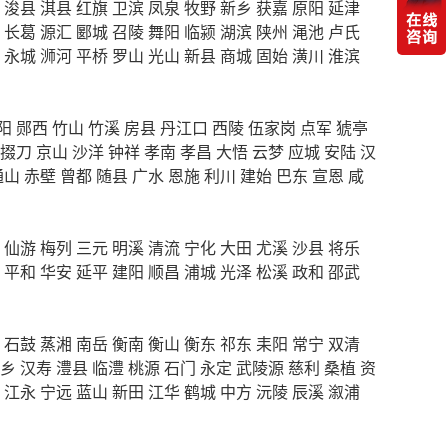
浚县
淇县
红旗
卫滨
凤泉
牧野
新乡
获嘉
原阳
延津
长葛
源汇
郾城
召陵
舞阳
临颍
湖滨
陕州
渑池
卢氏
永城
浉河
平桥
罗山
光山
新县
商城
固始
潢川
淮滨
阳
郧西
竹山
竹溪
房县
丹江口
西陵
伍家岗
点军
猇亭
掇刀
京山
沙洋
钟祥
孝南
孝昌
大悟
云梦
应城
安陆
汉
通山
赤壁
曾都
随县
广水
恩施
利川
建始
巴东
宣恩
咸
仙游
梅列
三元
明溪
清流
宁化
大田
尤溪
沙县
将乐
平和
华安
延平
建阳
顺昌
浦城
光泽
松溪
政和
邵武
石鼓
蒸湘
南岳
衡南
衡山
衡东
祁东
耒阳
常宁
双清
乡
汉寿
澧县
临澧
桃源
石门
永定
武陵源
慈利
桑植
资
江永
宁远
蓝山
新田
江华
鹤城
中方
沅陵
辰溪
溆浦