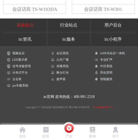
会议话筒 TS-W103DA
会议话筒 TS-W301
系统站点
行业站点
用户后台
itc资讯
itc服务
itc小程序
视频会议
会议系统
itcHUB会议一体机
LED显示屏
公共广播
专业扩声
信号传输管理
录播系统
中控系统
分布式平台
舞台灯光
亮化照明
云会务
扬声器
智能建筑
pis车载系统
itc官网
咨询热线：400-991-2218
Copyright © 广东保伦电子股份有限公司
粤ICP备16106620号
产品参数解释声明
首页
应用
产品
案例
关于