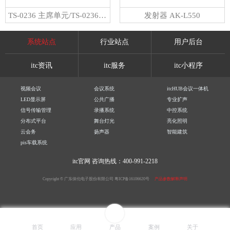
TS-0236 主席单元/TS-0236A 代表单元
发射器 AK-L550
系统站点
行业站点
用户后台
itc资讯
itc服务
itc小程序
视频会议
会议系统
itcHUB会议一体机
LED显示屏
公共广播
专业扩声
信号传输管理
录播系统
中控系统
分布式平台
舞台灯光
亮化照明
云会务
扬声器
智能建筑
pis车载系统
itc官网
咨询热线：400-991-2218
Copyright © 广东保伦电子股份有限公司
粤ICP备16106620号
产品参数解释声明
首页
应用
产品
案例
关于