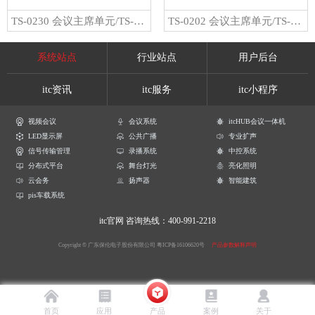
TS-0230 会议主席单元/TS-0230A 会议代表单元
TS-0202 会议主席单元/TS-0202A 会议代表单元
系统站点
行业站点
用户后台
itc资讯
itc服务
itc小程序
视频会议
会议系统
itcHUB会议一体机
LED显示屏
公共广播
专业扩声
信号传输管理
录播系统
中控系统
分布式平台
舞台灯光
亮化照明
云会务
扬声器
智能建筑
pis车载系统
itc官网
咨询热线：400-991-2218
Copyright © 广东保伦电子股份有限公司
粤ICP备16106620号
产品参数解释声明
首页
应用
产品
案例
关于