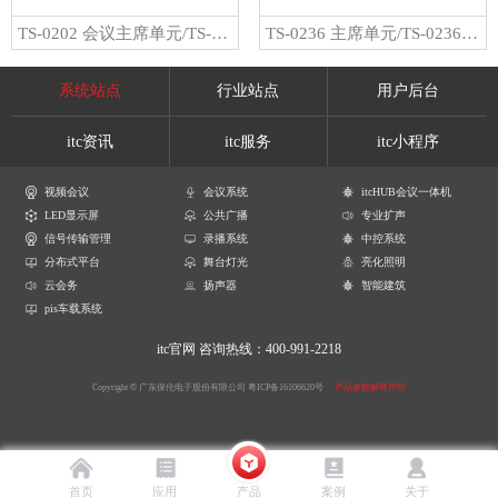
TS-0202 会议主席单元/TS-0202A 会议代表单元
TS-0236 主席单元/TS-0236A 代表单元
系统站点
行业站点
用户后台
itc资讯
itc服务
itc小程序
视频会议
会议系统
itcHUB会议一体机
LED显示屏
公共广播
专业扩声
信号传输管理
录播系统
中控系统
分布式平台
舞台灯光
亮化照明
云会务
扬声器
智能建筑
pis车载系统
itc官网
咨询热线：400-991-2218
Copyright © 广东保伦电子股份有限公司
粤ICP备16106620号
产品参数解释声明
首页
应用
产品
案例
关于