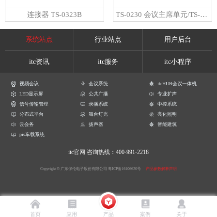
连接器 TS-0323B
TS-0230 会议主席单元/TS-0230A 会议代表单元
系统站点
行业站点
用户后台
itc资讯
itc服务
itc小程序
视频会议
会议系统
itcHUB会议一体机
LED显示屏
公共广播
专业扩声
信号传输管理
录播系统
中控系统
分布式平台
舞台灯光
亮化照明
云会务
扬声器
智能建筑
pis车载系统
itc官网
咨询热线：400-991-2218
Copyright © 广东保伦电子股份有限公司
粤ICP备16106620号
产品参数解释声明
首页
应用
产品
案例
关于